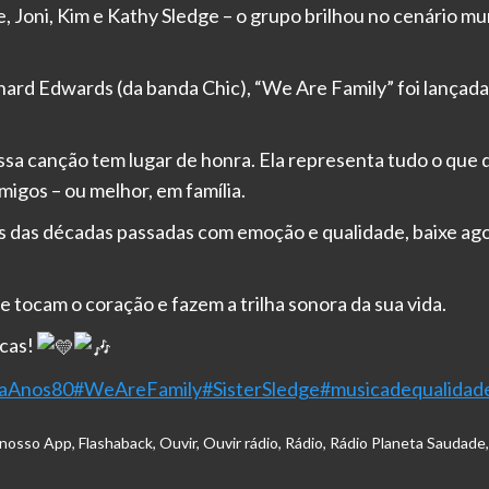
 Joni, Kim e Kathy Sledge – o grupo brilhou no cenário mu
nard Edwards (da banda Chic), “We Are Family” foi lançad
a canção tem lugar de honra. Ela representa tudo o que q
igos – ou melhor, em família.
das décadas passadas com emoção e qualidade, baixe ago
 tocam o coração e fazem a trilha sonora da sua vida.
icas!
iaAnos80
#WeAreFamily
#SisterSledge
#musicadequalidad
 nosso App
,
Flashaback
,
Ouvir
,
Ouvir rádio
,
Rádio
,
Rádio Planeta Saudade