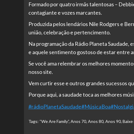
Formado por quatro irmãs talentosas – Debbie,
contagiante e vozes marcantes.
Produzida pelos lendários Nile Rodgers e Ber
união, celebração e pertencimento.
Na programação da Rádio Planeta Saudade, ess
e aquele sentimento gostoso de estar entre am
Se você ama relembrar os melhores momentos 
nosso site.
Vem curtir esse e outros grandes sucessos que
Porque aqui, a saudade toca as melhores mús
#rádioPlanetaSaudade
#MúsicaBoa
#Nostalg
Tags:
“We Are Family”
,
Anos 70
,
Anos 80
,
Anos 90
,
Baixe