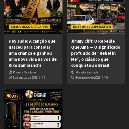
BAIXE NOSSO APLICATIVO
BAIXE NOSSO APLICATIVO
Hey Jude: A canção que
Jimmy Cliff: O Rebelde
nasceu para consolar
Que Ama — O significado
uma criança e ganhou
profundo de “Rebel in
uma nova vida na voz de
Me”, o clássico que
Kiko Zambianchi
conquistou o Brasil
Planeta Saudade
Planeta Saudade
5 de agosto de 2026
0
4 de agosto de 2026
0