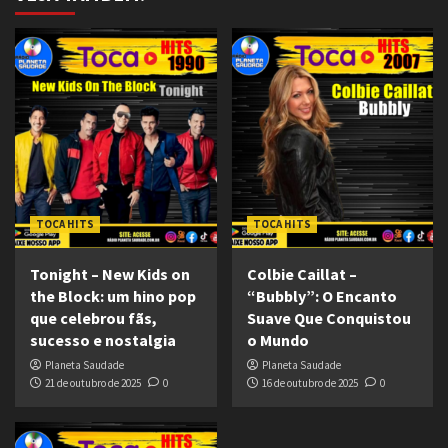
TOCA HITS
TOCA HITS
Tonight – New Kids on
Colbie Caillat –
the Block: um hino pop
“Bubbly”: O Encanto
que celebrou fãs,
Suave Que Conquistou
sucesso e nostalgia
o Mundo
Planeta Saudade
Planeta Saudade
21 de outubro de 2025
0
16 de outubro de 2025
0