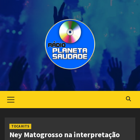
Skip
to
content
Primary
Menu
TOCA HITS
Ney Matogrosso na interpretação