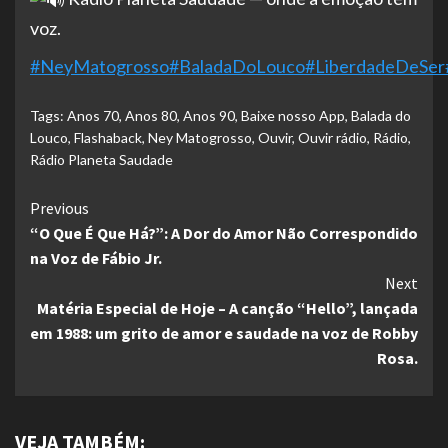
voz.
#NeyMatogrosso
#BaladaDoLouco
#LiberdadeDeSer
Tags:
Anos 70
,
Anos 80
,
Anos 90
,
Baixe nosso App
,
Balada do
Louco
,
Flashaback
,
Ney Matogrosso
,
Ouvir
,
Ouvir rádio
,
Rádio
,
Rádio Planeta Saudade
Continue
Previous
“O Que É Que Há?”: A Dor do Amor Não Correspondido
Reading
na Voz de Fábio Jr.
Next
Matéria Especial de Hoje – A canção “Hello”, lançada
em 1988: um grito de amor e saudade na voz de Robby
Rosa.
VEJA TAMBÉM: