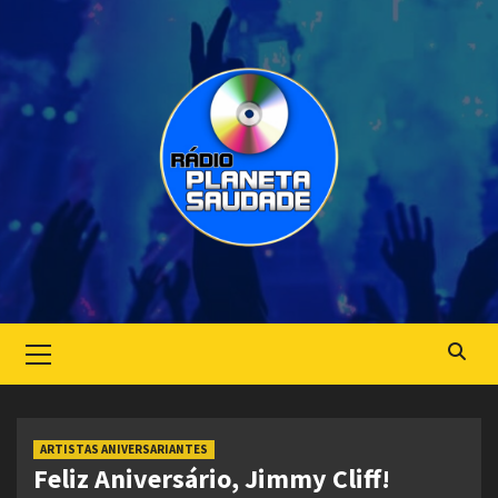
Skip
to
content
Primary
Menu
ARTISTAS ANIVERSARIANTES
Feliz Aniversário, Jimmy Cliff!