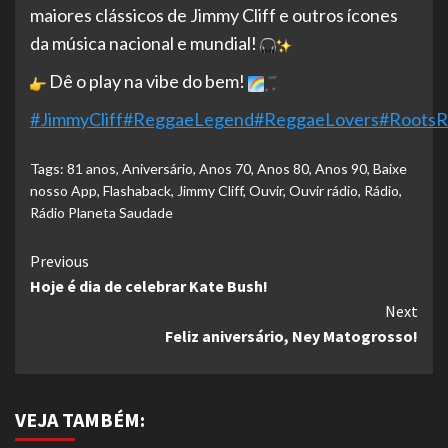
maiores clássicos de Jimmy Cliff e outros ícones
da música nacional e mundial!
Dê o play na vibe do bem!
#JimmyCliff
#ReggaeLegend
#ReggaeLovers
#RootsR
Tags:
81 anos
,
Aniversário
,
Anos 70
,
Anos 80
,
Anos 90
,
Baixe
nosso App
,
Flashaback
,
Jimmy Cliff
,
Ouvir
,
Ouvir rádio
,
Rádio
,
Rádio Planeta Saudade
Continue
Previous
Hoje é dia de celebrar Kate Bush!
Reading
Next
Feliz aniversário, Ney Matogrosso!
VEJA TAMBÉM: