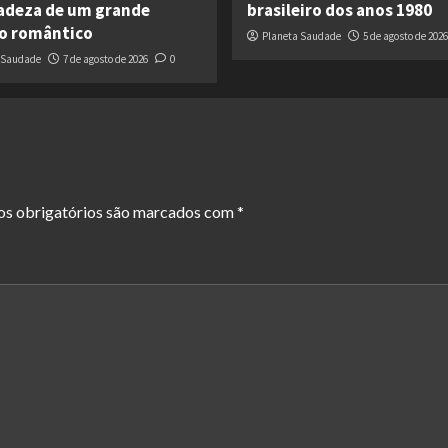
cadeza de um grande
brasileiro dos anos 1980
co romântico
Planeta Saudade
5 de agosto de 2026
 Saudade
7 de agosto de 2026
0
s obrigatórios são marcados com
*