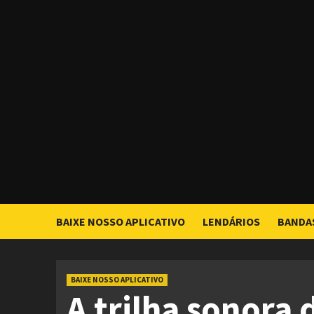
Skip
to
content
BAIXE NOSSO APLICATIVO
LENDÁRIOS
BANDA
BAIXE NOSSO APLICATIVO
A trilha sonora 