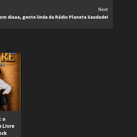
Next
om diaaa, gente linda da Rádio Planeta Saudade!
: o
 Livre
ock