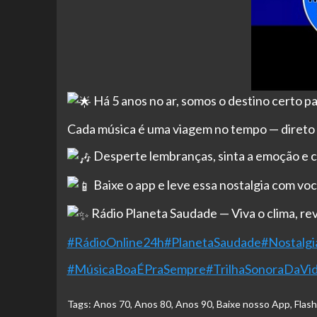
H
á 5 anos no ar, somos o destino certo p
Cada música é uma viagem no tempo — direto 
Desperte lembranças, sinta a emoção e c
Baixe o app e leve essa nostalgia com voc
Rádio Planeta Saudade — Viva o clima, re
#RádioOnline24h
#PlanetaSaudade
#Nostalg
#MúsicaBoaÉPraSempre
#TrilhaSonoraDaVi
Tags:
Anos 70
,
Anos 80
,
Anos 90
,
Baixe nosso App
,
Flas