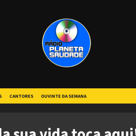
S
CANTORES
OUVINTE DA SEMANA
da sua vida toca aqui