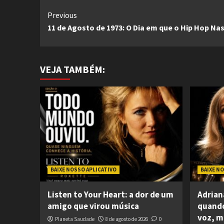
Continue
Previous
11 de Agosto de 1973: O Dia em que o Hip Hop Na
Reading
VEJA TAMBÉM:
BAIXE NOSSO APLICATIVO
BAIXE N
Listen to Your Heart: a dor de um
Adrian
amigo que virou música
quand
voz, m
Planeta Saudade
8 de agosto de 2026
0