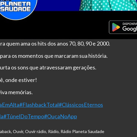
ara quem ama os hits dos anos 70, 80, 90 e 2000.
para os momentos que marcaram sua história.
urta os sons que atravessaram gerações.
ê, onde estiver!
viva memórias.
iaEmAlta
#FlashbackTotal
#ClássicosEternos
da
#TúnelDoTempo
#OuçaNoApp
haback
,
Ouvir
,
Ouvir rádio
,
Rádio
,
Rádio Planeta Saudade