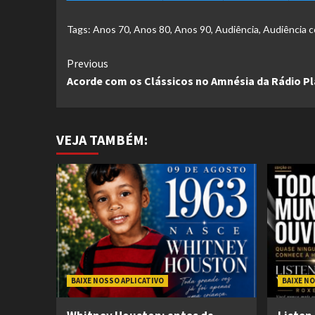
Tags:
Anos 70
,
Anos 80
,
Anos 90
,
Audiência
,
Audiência 
Continue
Previous
Acorde com os Clássicos no Amnésia da Rádio P
Reading
VEJA TAMBÉM:
BAIXE NOSSO APLICATIVO
BAIXE N