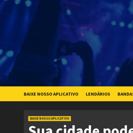
Skip
to
content
BAIXE NOSSO APLICATIVO
LENDÁRIOS
BANDA
BAIXE NOSSO APLICATIVO
Sua cidade pode