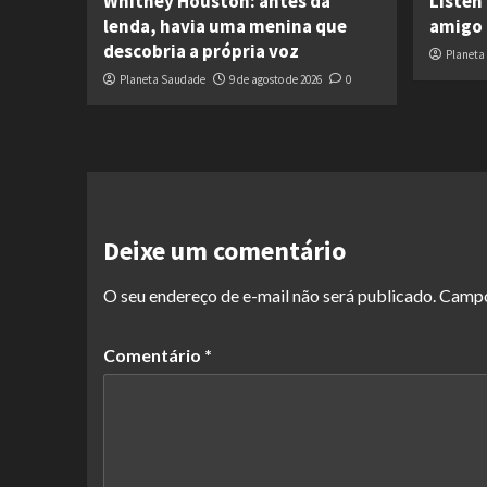
Whitney Houston: antes da
Listen 
lenda, havia uma menina que
amigo 
descobria a própria voz
Planeta
Planeta Saudade
9 de agosto de 2026
0
Deixe um comentário
O seu endereço de e-mail não será publicado.
Campo
Comentário
*