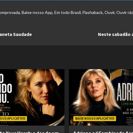
comprovada
,
Baixe nosso App
,
Em todo Brasil
,
Flashaback
,
Ouvir
,
Ouvir rád
laneta Saudade
Neste sabadão 
OSSO APLICATIVO
BAIXE NOSSO APLICATIVO