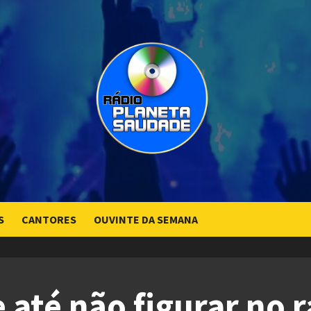
S
CANTORES
OUVINTE DA SEMANA
 até não figurar no 