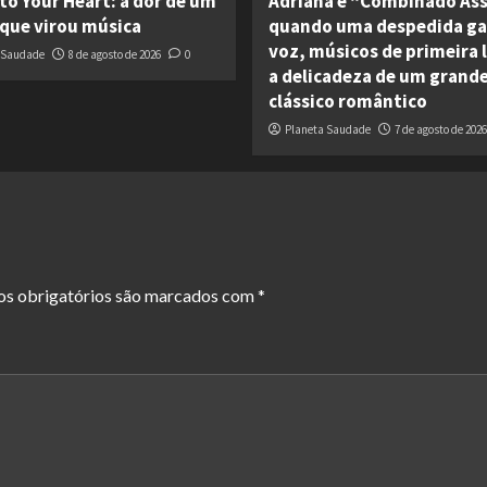
to Your Heart: a dor de um
Adriana e “Combinado As
que virou música
quando uma despedida g
voz, músicos de primeira l
 Saudade
8 de agosto de 2026
0
a delicadeza de um grand
clássico romântico
Planeta Saudade
7 de agosto de 2026
s obrigatórios são marcados com
*