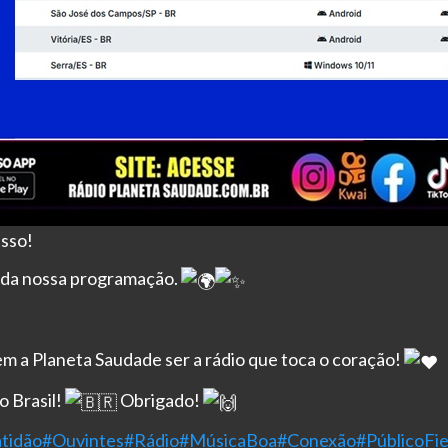
sso!
a da nossa programação.
em a Planeta Saudade ser a rádio que toca o coração!
 Brasil!
Obrigado!
tidão
#Ouvintes
#Rádio
#MúsicaBoa
#Conexão
#PúblicoFie