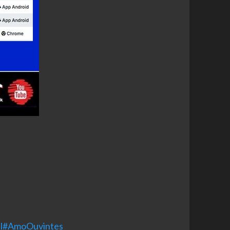
l
#AmoOuvintes