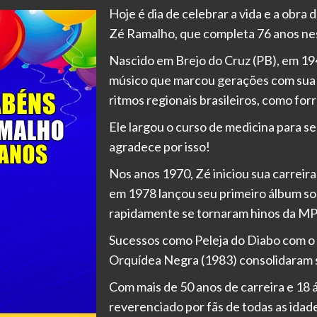
Hoje é dia de celebrar a vida e a obra
Zé Ramalho, que completa 76 anos ne
Nascido em Brejo do Cruz (PB), em 19
músico que marcou gerações com sua m
ritmos regionais brasileiros, como forr
Ele largou o curso de medicina para se
agradece por isso!
Nos anos 1970, Zé iniciou sua carreira
em 1978 lançou seu primeiro álbum sol
rapidamente se tornaram hinos da MP
Sucessos como Peleja do Diabo com o 
Orquídea Negra (1983) consolidaram se
Com mais de 50 anos de carreira e 18
reverenciado por fãs de todas as idade