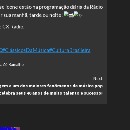
se ícone estão na programação diária da Rádio
r sua manhã, tarde ou noite!
e CX Rádio.
0
#ClássicosDaMúsica
#CulturaBrasileira
k
,
Zé Ramalho
Next
gem a um dos maiores fenômenos da música pop
elebra seus 40 anos de muito talento e sucesso!