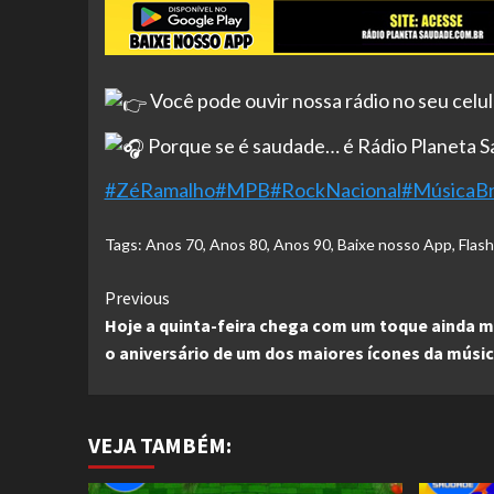
Você pode ouvir nossa rádio no seu celu
Porque se é saudade… é Rádio Planeta 
#ZéRamalho
#MPB
#RockNacional
#MúsicaBra
Tags:
Anos 70
,
Anos 80
,
Anos 90
,
Baixe nosso App
,
Flas
Continue
Previous
Hoje a quinta-feira chega com um toque ainda m
Reading
o aniversário de um dos maiores ícones da músic
VEJA TAMBÉM: