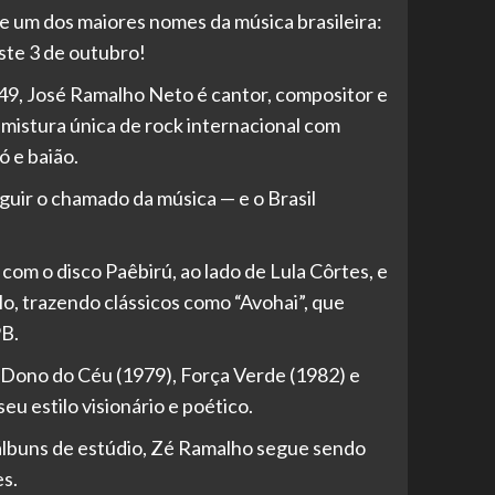
 de um dos maiores nomes da música brasileira:
ste 3 de outubro!
49, José Ramalho Neto é cantor, compositor e
istura única de rock internacional com
ó e baião.
guir o chamado da música — e o Brasil
 com o disco Paêbirú, ao lado de Lula Côrtes, e
o, trazendo clássicos como “Avohai”, que
B.
Dono do Céu (1979), Força Verde (1982) e
u estilo visionário e poético.
 álbuns de estúdio, Zé Ramalho segue sendo
s.