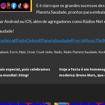
E é claro que os grandes sucessos des
Planeta Saudade, prontos para embala
lar Android ou iOS, além de agregadores como Rádios Net 
Saudade!
sileira
#RádioOnline
#PlanetaSaudade
#Forró
#Anos70e8
haback
,
Forró
,
Mpb
,
Ouvir
,
Ouvir rádio
,
Rádio
,
Rádio Planeta Saudade
,
Roc
ais especial, pois celebramos
Hoje a festa é em homena
a mundial: Sting!
moderna: Bruno Mars, que c