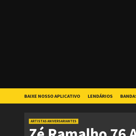
Skip
to
content
BAIXE NOSSO APLICATIVO
LENDÁRIOS
BANDA
ARTISTAS ANIVERSARIANTES
Zé Ramalho 76 A