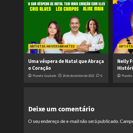
ARTISTAS ANIVERSARIANTES
ARTISTA
Uma véspera de Natal que Abraça
Nelly 
o Coração
Histór
Planeta Saudade
24 de dezembro de 2025
0
Planeta
Deixe um comentário
O seu endereço de e-mail não será publicado.
Campo