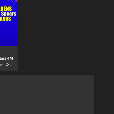
aos 44!
2025
0