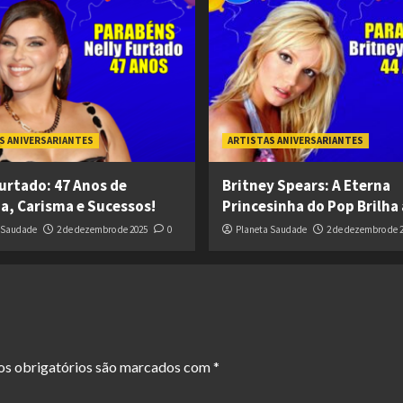
S ANIVERSARIANTES
ARTISTAS ANIVERSARIANTES
Furtado: 47 Anos de
Britney Spears: A Eterna
ia, Carisma e Sucessos!
Princesinha do Pop Brilha 
 Saudade
2 de dezembro de 2025
0
Planeta Saudade
2 de dezembro de 
s obrigatórios são marcados com
*