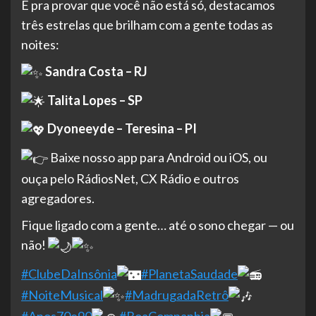
E pra provar que você não está só, destacamos
três estrelas que brilham com a gente todas as
noites:
Sandra Costa – RJ
Talita Lopes – SP
Dyoneeyde – Teresina – PI
Baixe nosso app para Android ou iOS, ou
ouça pelo RádiosNet, CX Rádio e outros
agregadores.
Fique ligado com a gente… até o sono chegar — ou
não!
#ClubeDaInsônia
#PlanetaSaudade
#NoiteMusical
#MadrugadaRetrô