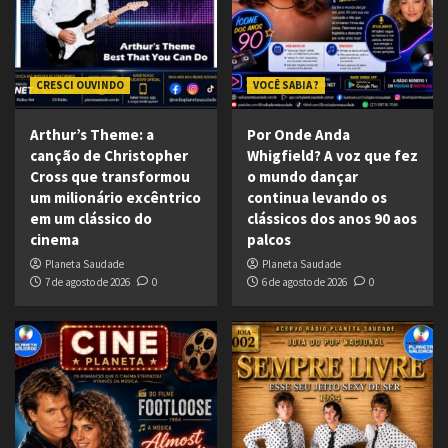
CRESCI OUVINDO
VOCÊ SABIA ?
Arthur’s Theme: a
Por Onde Anda
canção de Christopher
Whigfield? A voz que fez
Cross que transformou
o mundo dançar
um milionário excêntrico
continua levando os
em um clássico do
clássicos dos anos 90 aos
cinema
palcos
Planeta Saudade
Planeta Saudade
7 de agosto de 2026
0
6 de agosto de 2026
0