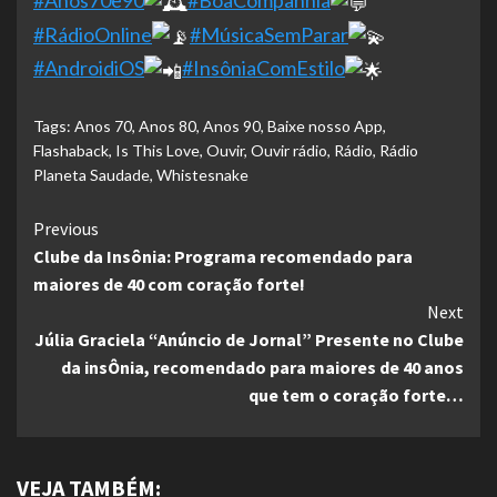
#Anos70e90
#BoaCompanhia
#RádioOnline
#MúsicaSemParar
#AndroidiOS
#InsôniaComEstilo
Tags:
Anos 70
,
Anos 80
,
Anos 90
,
Baixe nosso App
,
Flashaback
,
Is This Love
,
Ouvir
,
Ouvir rádio
,
Rádio
,
Rádio
Planeta Saudade
,
Whistesnake
Continue
Previous
Clube da Insônia: Programa recomendado para
Reading
maiores de 40 com coração forte!
Next
Júlia Graciela “Anúncio de Jornal” Presente no Clube
da insÔnia, recomendado para maiores de 40 anos
que tem o coração forte…
VEJA TAMBÉM: