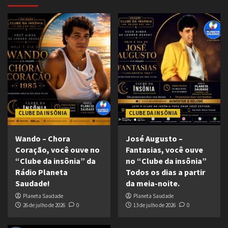
CLUBE DA INSÔNIA
CLUBE DA INSÔNIA
Wando – Chora
José Augusto –
Coração, você ouve no
Fantasias, você ouve
“Clube da insônia” da
no “Clube da insônia”
Rádio Planeta
Todos os dias a partir
Saudade!
da meia-noite.
Planeta Saudade
Planeta Saudade
26 de julho de 2026
0
13 de julho de 2026
0