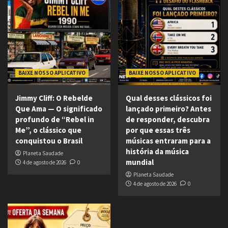
BAIXE NOSSO APLICATIVO
BAIXE NOSSO APLICATIVO
Jimmy Cliff: O Rebelde
Qual desses clássicos foi
Que Ama — O significado
lançado primeiro? Antes
profundo de “Rebel in
de responder, descubra
Me”, o clássico que
por que essas três
conquistou o Brasil
músicas entraram para a
história da música
Planeta Saudade
mundial
4 de agosto de 2026
0
Planeta Saudade
4 de agosto de 2026
0