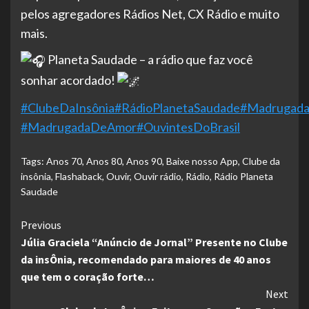
pelos agregadores Rádios Net, CX Rádio e muito
mais.
Planeta Saudade – a rádio que faz você
sonhar acordado!
#ClubeDaInsônia
#RádioPlanetaSaudade
#Madrugada
#MadrugadaDeAmor
#OuvintesDoBrasil
Tags:
Anos 70
,
Anos 80
,
Anos 90
,
Baixe nosso App
,
Clube da
insônia
,
Flashaback
,
Ouvir
,
Ouvir rádio
,
Rádio
,
Rádio Planeta
Saudade
Continue
Previous
Júlia Graciela “Anúncio de Jornal” Presente no Clube
Reading
da insÔnia, recomendado para maiores de 40 anos
que tem o coração forte…
Next