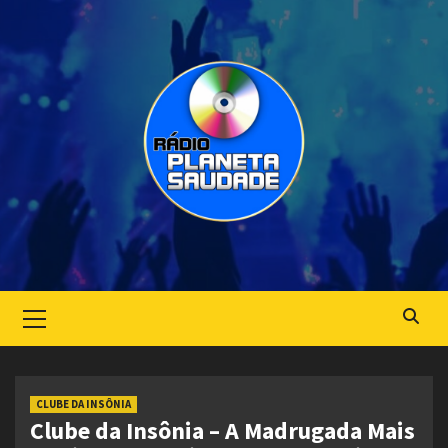
Skip
to
content
Primary
Menu
CLUBE DA INSÔNIA
Clube da Insônia – A Madrugada Mais