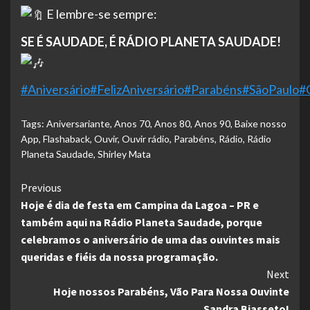
E lembre-se sempre:
SE É SAUDADE, É RÁDIO PLANETA SAUDADE!
#Aniversário
#FelizAniversário
#Parabéns
#SãoPaulo
#
Tags:
Aniversariante
,
Anos 70
,
Anos 80
,
Anos 90
,
Baixe nosso
App
,
Flashaback
,
Ouvir
,
Ouvir rádio
,
Parabéns
,
Rádio
,
Rádio
Planeta Saudade
,
Shirley Mata
Continue
Previous
Hoje é dia de festa em Campina da Lagoa – PR e
Reading
também aqui na Rádio Planeta Saudade, porque
celebramos o aniversário de uma das ouvintes mais
queridas e fiéis da nossa programação.
Next
Hoje nossos Parabéns, Vão Para Nossa Ouvinte
Sandra Biasseto!