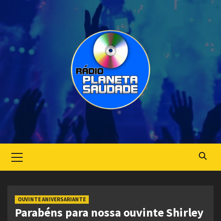
Skip
to
content
Primary
Menu
OUVINTE ANIVERSARIANTE
Parabéns para nossa ouvinte Shirley