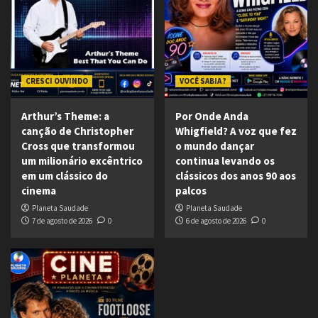
CRESCI OUVINDO
VOCÊ SABIA ?
Arthur’s Theme: a
Por Onde Anda
canção de Christopher
Whigfield? A voz que fez
Cross que transformou
o mundo dançar
um milionário excêntrico
continua levando os
em um clássico do
clássicos dos anos 90 aos
cinema
palcos
Planeta Saudade
Planeta Saudade
7 de agosto de 2026
0
6 de agosto de 2026
0