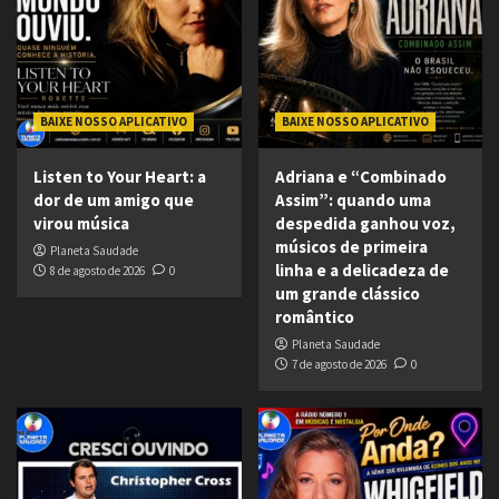
BAIXE NOSSO APLICATIVO
BAIXE NOSSO APLICATIVO
Listen to Your Heart: a
Adriana e “Combinado
dor de um amigo que
Assim”: quando uma
virou música
despedida ganhou voz,
músicos de primeira
Planeta Saudade
linha e a delicadeza de
8 de agosto de 2026
0
um grande clássico
romântico
Planeta Saudade
7 de agosto de 2026
0