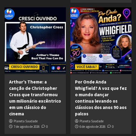
CRESCI OUVINDO
VOCÊ SABIA ?
Arthur’s Theme: a
Por Onde Anda
canção de Christopher
Whigfield? A voz que fez
Cross que transformou
o mundo dançar
um milionário excêntrico
continua levando os
em um clássico do
clássicos dos anos 90 aos
cinema
palcos
Planeta Saudade
Planeta Saudade
7 de agosto de 2026
0
6 de agosto de 2026
0