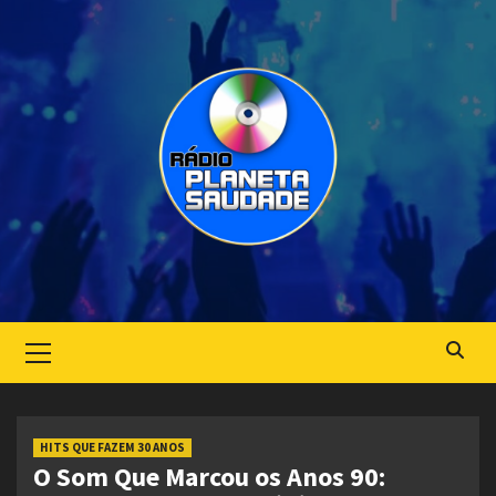
Skip
to
content
Primary
Menu
HITS QUE FAZEM 30 ANOS
O Som Que Marcou os Anos 90: