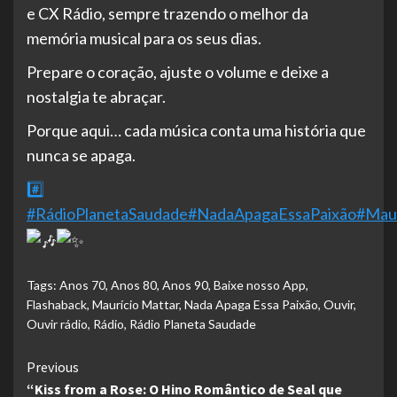
e CX Rádio, sempre trazendo o melhor da
memória musical para os seus dias.
Prepare o coração, ajuste o volume e deixe a
nostalgia te abraçar.
Porque aqui… cada música conta uma história que
nunca se apaga.
#️
#RádioPlanetaSaudade
#NadaApagaEssaPaixão
#Maur
Tags:
Anos 70
,
Anos 80
,
Anos 90
,
Baixe nosso App
,
Flashaback
,
Maurício Mattar
,
Nada Apaga Essa Paixão
,
Ouvir
,
Ouvir rádio
,
Rádio
,
Rádio Planeta Saudade
Continue
Previous
“Kiss from a Rose: O Hino Romântico de Seal que