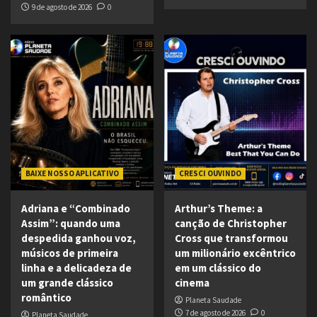
9 de agosto de 2026
0
BAIXE NOSSO APLICATIVO
CRESCI OUVINDO
Adriana e “Combinado
Arthur’s Theme: a
Assim”: quando uma
canção de Christopher
despedida ganhou voz,
Cross que transformou
músicos de primeira
um milionário excêntrico
linha e a delicadeza de
em um clássico do
um grande clássico
cinema
romântico
Planeta Saudade
7 de agosto de 2026
0
Planeta Saudade