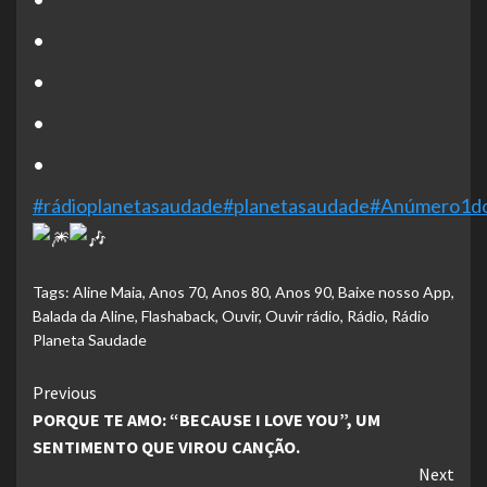
•
•
•
•
#rádioplanetasaudade
#planetasaudade
#Anúmero1do
Tags:
Aline Maia
,
Anos 70
,
Anos 80
,
Anos 90
,
Baixe nosso App
,
Balada da Aline
,
Flashaback
,
Ouvir
,
Ouvir rádio
,
Rádio
,
Rádio
Planeta Saudade
Continue
Previous
PORQUE TE AMO: “BECAUSE I LOVE YOU”, UM
Reading
SENTIMENTO QUE VIROU CANÇÃO.
Next