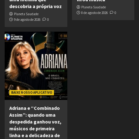
descobria a própria voz
Planeta Saudade
8 de agosto de 2026
0
Planeta Saudade
9 de agosto de 2026
0
BAIXE NOSSO APLICATIVO
Adriana e “Combinado
Assim”: quando uma
despedida ganhou voz,
músicos de primeira
linha e a delicadeza de