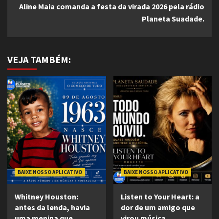
Aline Maia comanda a festa da virada 2026 pela rádio
Planeta Suadade.
VEJA TAMBÉM:
BAIXE NOSSO APLICATIVO
BAIXE NOSSO APLICATIVO
Whitney Houston:
Listen to Your Heart: a
antes da lenda, havia
dor de um amigo que
uma menina que
virou música