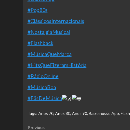
#Pop80s
#ClássicosInternacionais
#NostalgiaMusical
#Flashback
#MúsicaQueMarca
#HitsQueFizeramHistória
#RádioOnline
#MúsicaBoa
#FãsDeMúsica
Tags:
Anos 70
,
Anos 80
,
Anos 90
,
Baixe nosso App
,
Flas
Continue
Previous