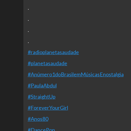
.
.
.
.
#radioplanetasaudade
#planetasaudade
#Anúmero1doBrasilemMúsicasEnostalgia
#PaulaAbdul
#StraightUp
#ForeverYourGirl
#Anos80
#DancePop