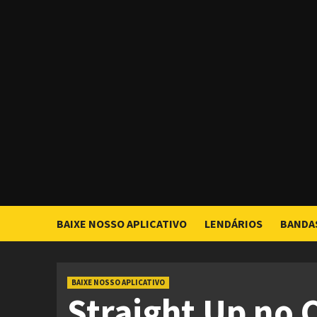
Skip
to
content
BAIXE NOSSO APLICATIVO
LENDÁRIOS
BANDA
BAIXE NOSSO APLICATIVO
Straight Up no 