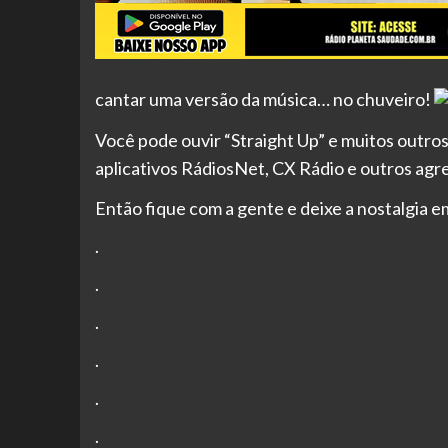
cantar uma versão da música… no chuveiro!
Você pode ouvir “Straight Up” e muitos outros 
aplicativos RádiosNet, CX Rádio e outros ag
Então fique com a gente e deixe a nostalgia e
.
.
.
.
.
.