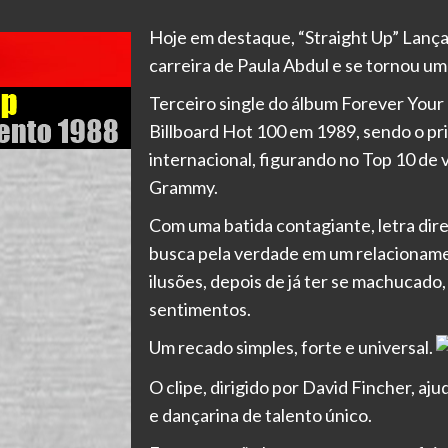
Hoje em destaque, “Straight Up” Lanç
carreira de Paula Abdul e se tornou u
Terceiro single do álbum Forever Your 
Billboard Hot 100 em 1989, sendo o pri
internacional, figurando no Top 10 de 
Grammy.
Com uma batida contagiante, letra diret
busca pela verdade em um relacioname
ilusões, depois de já ter se machucado
sentimentos.
Um recado simples, forte e universal.
O clipe, dirigido por David Fincher, a
e dançarina de talento único.