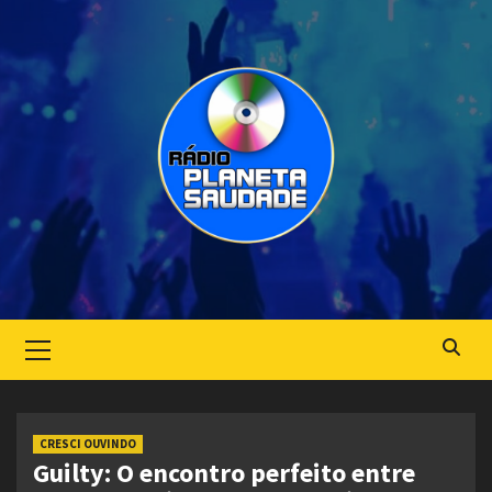
Skip
to
content
Primary
Menu
CRESCI OUVINDO
Guilty: O encontro perfeito entre