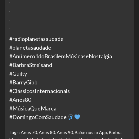
.
.
.
.
#radioplanetasaudade
#planetasaudade
#Anúmero1doBrasilemMúsicaseNostalgia
#BarbraStreisand
#Guilty
#BarryGibb
#ClássicosInternacionais
#Anos80
#MúsicaQueMarca
#DomingoComSaudade
Tags:
Anos 70
,
Anos 80
,
Anos 90
,
Baixe nosso App
,
Barbra