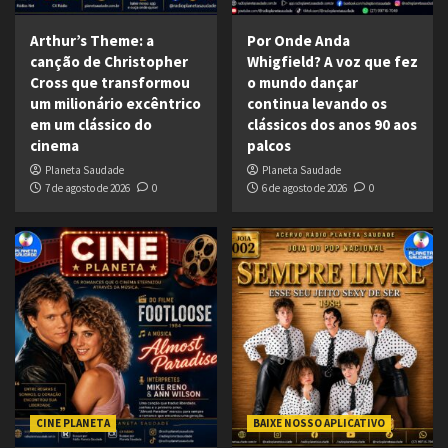
Arthur’s Theme: a
Por Onde Anda
canção de Christopher
Whigfield? A voz que fez
Cross que transformou
o mundo dançar
um milionário excêntrico
continua levando os
em um clássico do
clássicos dos anos 90 aos
cinema
palcos
Planeta Saudade
Planeta Saudade
7 de agosto de 2026
0
6 de agosto de 2026
0
CINE PLANETA
BAIXE NOSSO APLICATIVO