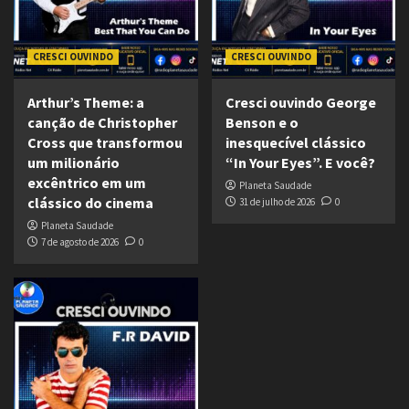
CRESCI OUVINDO
CRESCI OUVINDO
Arthur’s Theme: a
Cresci ouvindo George
canção de Christopher
Benson e o
Cross que transformou
inesquecível clássico
um milionário
“In Your Eyes”. E você?
excêntrico em um
Planeta Saudade
clássico do cinema
31 de julho de 2026
0
Planeta Saudade
7 de agosto de 2026
0