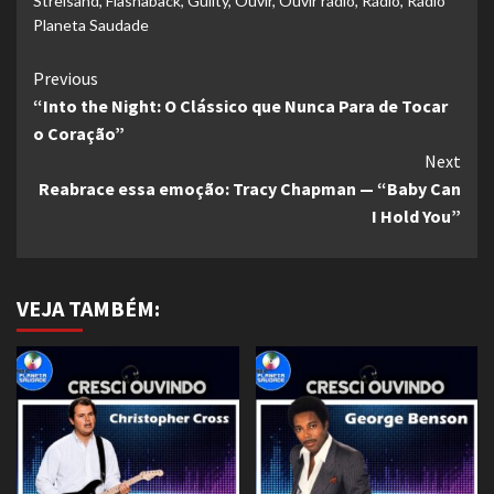
Streisand
,
Flashaback
,
Guilty
,
Ouvir
,
Ouvir rádio
,
Rádio
,
Rádio
Planeta Saudade
Continue
Previous
“Into the Night: O Clássico que Nunca Para de Tocar
Reading
o Coração”
Next
Reabrace essa emoção: Tracy Chapman — “Baby Can
I Hold You”
VEJA TAMBÉM: