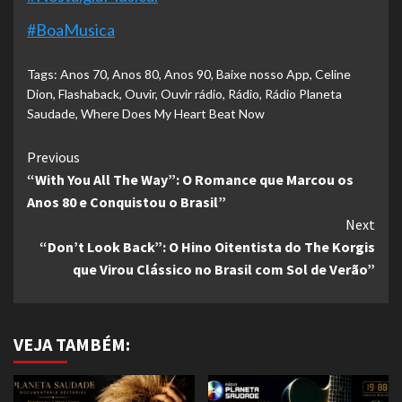
#BoaMusica
Tags:
Anos 70
,
Anos 80
,
Anos 90
,
Baixe nosso App
,
Celine
Dion
,
Flashaback
,
Ouvir
,
Ouvir rádio
,
Rádio
,
Rádio Planeta
Saudade
,
Where Does My Heart Beat Now
Continue
Previous
“With You All The Way”: O Romance que Marcou os
Reading
Anos 80 e Conquistou o Brasil”
Next
“Don’t Look Back”: O Hino Oitentista do The Korgis
que Virou Clássico no Brasil com Sol de Verão”
VEJA TAMBÉM: