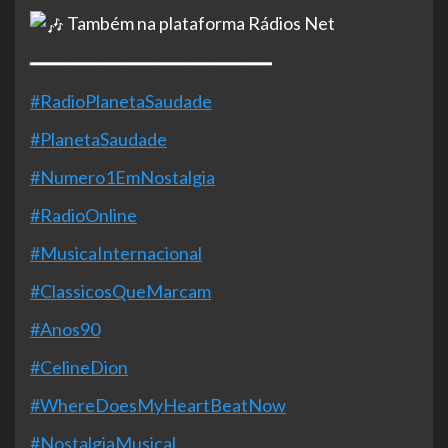
Também na plataforma Rádios Net
━━━━━━━━━━━━━━━━━━━━━━
#RadioPlanetaSaudade
#PlanetaSaudade
#Numero1EmNostalgia
#RadioOnline
#MusicaInternacional
#ClassicosQueMarcam
#Anos90
#CelineDion
#WhereDoesMyHeartBeatNow
#NostalgiaMusical