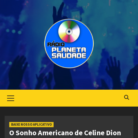
Skip
to
content
Primary
Menu
BAIXE NOSSO APLICATIVO
O Sonho Americano de Celine Dion