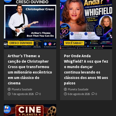
CRESCI OUVINDO
VOCÊ SABIA ?
Arthur’s Theme: a
Por Onde Anda
canção de Christopher
Whigfield? A voz que fez
Cross que transformou
o mundo dançar
um milionário excêntrico
continua levando os
em um clássico do
clássicos dos anos 90 aos
cinema
palcos
Planeta Saudade
Planeta Saudade
7 de agosto de 2026
0
6 de agosto de 2026
0