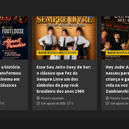
BAIXE NOSSO APLICATIVO
BAIXE NOSSO 
 a história
Esse Seu Jeito Sexy de Ser:
Hey Jude: A
ransformou
o clássico que fez da
nasceu para
cinema em
Sempre Livre um dos
criança e 
lássicos
símbolos do pop rock
vida na voz
brasileiro dos anos 1980
Zambianchi
Planeta Saudade
Planeta Saud
0
5 de agosto de 2026
0
5 de agosto de