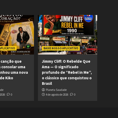
APLICATIVO
BAIXE NOSSO APLICATIVO
 canção que
Jimmy Cliff: O Rebelde Que
 consolar uma
Ama — O significado
ganhou uma nova
profundo de “Rebel in Me”,
 de Kiko
o clássico que conquistou o
Brasil
ade
Planeta Saudade
 2026
0
4 de agosto de 2026
0