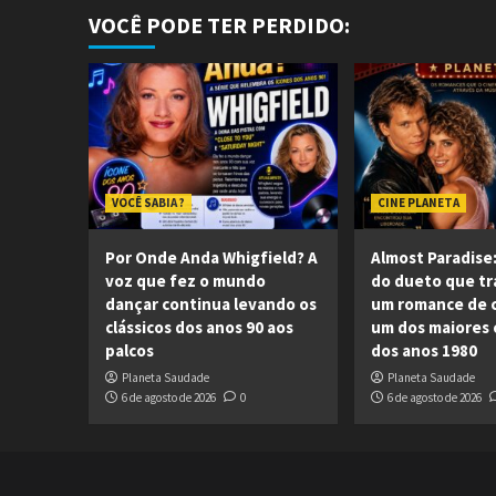
VOCÊ PODE TER PERDIDO:
VOCÊ SABIA ?
CINE PLANETA
Por Onde Anda Whigfield? A
Almost Paradise:
voz que fez o mundo
do dueto que t
dançar continua levando os
um romance de 
clássicos dos anos 90 aos
um dos maiores c
palcos
dos anos 1980
Planeta Saudade
Planeta Saudade
6 de agosto de 2026
0
6 de agosto de 2026