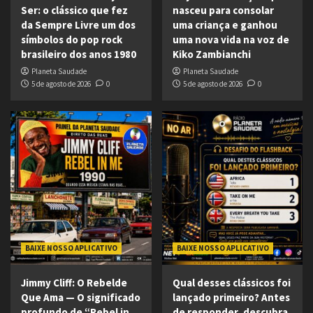
Ser: o clássico que fez
nasceu para consolar
da Sempre Livre um dos
uma criança e ganhou
símbolos do pop rock
uma nova vida na voz de
brasileiro dos anos 1980
Kiko Zambianchi
Planeta Saudade
Planeta Saudade
5 de agosto de 2026
0
5 de agosto de 2026
0
BAIXE NOSSO APLICATIVO
BAIXE NOSSO APLICATIVO
Jimmy Cliff: O Rebelde
Qual desses clássicos foi
Que Ama — O significado
lançado primeiro? Antes
profundo de “Rebel in
de responder, descubra