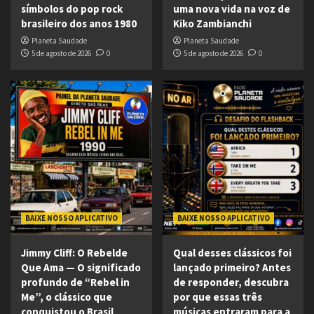
símbolos do pop rock
uma nova vida na voz de
brasileiro dos anos 1980
Kiko Zambianchi
Planeta Saudade
Planeta Saudade
5 de agosto de 2026
0
5 de agosto de 2026
0
BAIXE NOSSO APLICATIVO
BAIXE NOSSO APLICATIVO
Jimmy Cliff: O Rebelde
Qual desses clássicos foi
Que Ama — O significado
lançado primeiro? Antes
profundo de “Rebel in
de responder, descubra
Me”, o clássico que
por que essas três
conquistou o Brasil
músicas entraram para a