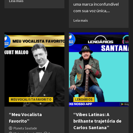
Leia mais
uma marca inconfundível
com sua voz única,...
Leia mais
MEU VOCALISTA FAVORITO
LENDÁRIOS
“Meu Vocalista
“Vibes Latinas: A
Favorito”
brilhante trajetória de
Carlos Santana”
Planeta Saudade