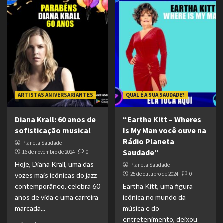
ARTISTAS ANIVERSARIANTES
QUAL É A SUA SAUDADE?
Diana Krall: 60 anos de
“Eartha Kitt – Wheres
sofisticação musical
Is My Man você ouve na
Rádio Planeta
Planeta Saudade
Saudade”
16 de novembro de 2024
0
Hoje, Diana Krall, uma das
Planeta Saudade
25 de outubro de 2024
0
vozes mais icônicas do jazz
contemporâneo, celebra 60
Eartha Kitt, uma figura
anos de vida e uma carreira
icônica no mundo da
marcada...
música e do
entretenimento, deixou