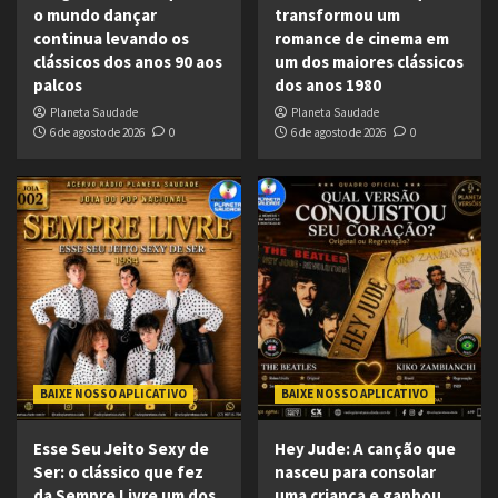
o mundo dançar
transformou um
continua levando os
romance de cinema em
clássicos dos anos 90 aos
um dos maiores clássicos
palcos
dos anos 1980
Planeta Saudade
Planeta Saudade
6 de agosto de 2026
0
6 de agosto de 2026
0
BAIXE NOSSO APLICATIVO
BAIXE NOSSO APLICATIVO
Esse Seu Jeito Sexy de
Hey Jude: A canção que
Ser: o clássico que fez
nasceu para consolar
da Sempre Livre um dos
uma criança e ganhou