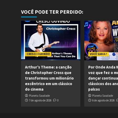
VOCÊ PODE TER PERDIDO:
CRESCI OUVINDO
VOCÊ SABIA ?
Arthur’s Theme: a canção
Por Onde Anda W
de Christopher Cross que
voz que fez o 
transformou um milionário
dançar continua
excêntrico em um clássico
clássicos dos an
do cinema
palcos
Planeta Saudade
Planeta Saudade
7 de agosto de 2026
0
6 de agosto de 2026