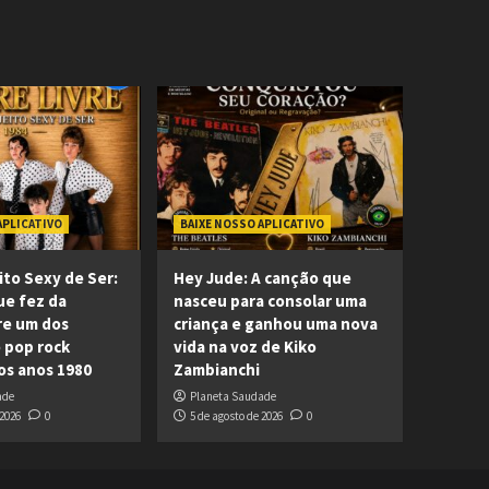
APLICATIVO
BAIXE NOSSO APLICATIVO
ito Sexy de Ser:
Hey Jude: A canção que
ue fez da
nasceu para consolar uma
re um dos
criança e ganhou uma nova
 pop rock
vida na voz de Kiko
dos anos 1980
Zambianchi
ade
Planeta Saudade
 2026
0
5 de agosto de 2026
0