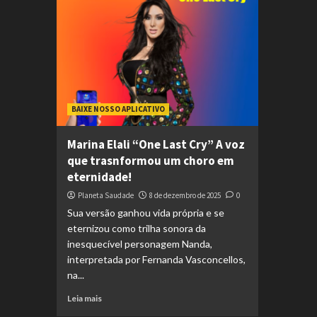
BAIXE NOSSO APLICATIVO
Marina Elali “One Last Cry” A voz
que trasnformou um choro em
eternidade!
Planeta Saudade
8 de dezembro de 2025
0
Sua versão ganhou vida própria e se
eternizou como trilha sonora da
inesquecível personagem Nanda,
interpretada por Fernanda Vasconcellos,
na...
Leia mais