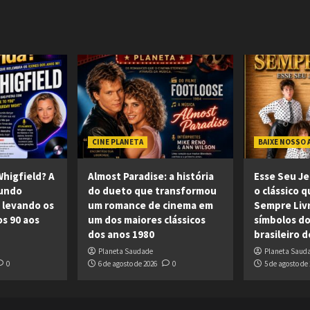
CINE PLANETA
BAIXE NOSSO 
higfield? A
Almost Paradise: a história
Esse Seu Je
mundo
do dueto que transformou
o clássico q
 levando os
um romance de cinema em
Sempre Liv
os 90 aos
um dos maiores clássicos
símbolos do
dos anos 1980
brasileiro 
Planeta Saudade
Planeta Saud
0
6 de agosto de 2026
0
5 de agosto de