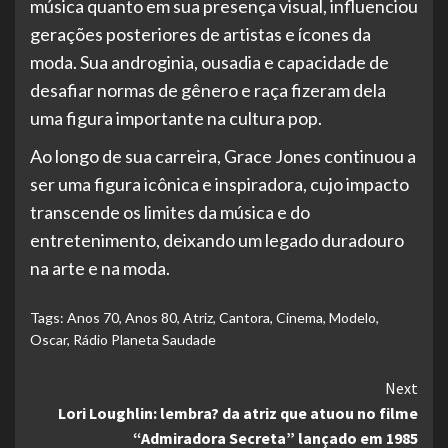
música quanto em sua presença visual, influenciou
gerações posteriores de artistas e ícones da
moda. Sua androginia, ousadia e capacidade de
desafiar normas de gênero e raça fizeram dela
uma figura importante na cultura pop.
Ao longo de sua carreira, Grace Jones continuou a
ser uma figura icônica e inspiradora, cujo impacto
transcende os limites da música e do
entretenimento, deixando um legado duradouro
na arte e na moda.
Tags:
Anos 70
,
Anos 80
,
Atriz
,
Cantora
,
Cinema
,
Modelo
,
Oscar
,
Rádio Planeta Saudade
Continue
Next
Lori Loughlin: lembra? da atriz que atuou no filme
Reading
“Admiradora Secreta” lançado em 1985