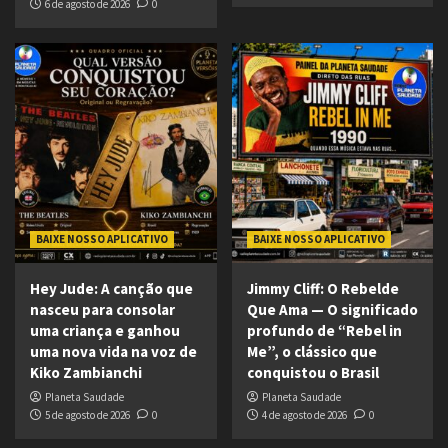
6 de agosto de 2026
0
BAIXE NOSSO APLICATIVO
BAIXE NOSSO APLICATIVO
Hey Jude: A canção que
Jimmy Cliff: O Rebelde
nasceu para consolar
Que Ama — O significado
uma criança e ganhou
profundo de “Rebel in
uma nova vida na voz de
Me”, o clássico que
Kiko Zambianchi
conquistou o Brasil
Planeta Saudade
Planeta Saudade
5 de agosto de 2026
0
4 de agosto de 2026
0