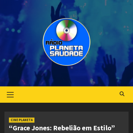
Skip
to
content
Primary
Menu
CINE PLANETA
“Grace Jones: Rebelião em Estilo”