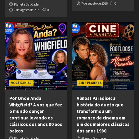
7 de agosto de 2026
0
Planeta Saudade
7 de agosto de 2026
0
VOCÊ SABIA ?
CINE PLANETA
Por Onde Anda
Almost Paradise: a
Whigfield? A voz que fez
história do dueto que
o mundo dançar
transformou um
continua levando os
romance de cinema em
clássicos dos anos 90 aos
um dos maiores clássicos
palcos
dos anos 1980
Planeta Saudade
Planeta Saudade