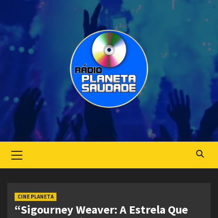
Skip
to
content
Primary
Menu
CINE PLANETA
“Sigourney Weaver: A Estrela Que