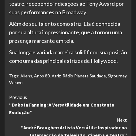
teatro, recebendo indicações ao Tony Award por
suas performances na Broadway.
Além de seu talento como atriz, Ela é conhecida
por sua altura impressionante, que a tornou uma
presença marcante em tela.
Sua longa e variada carreira solidificou sua posição
como uma das principais atrizes de Hollywood.
Tags:
Aliens
,
Anos 80
,
Atriz
,
Rádio Planeta Saudade
,
Sigourney
Weaver
Continue
Previous
“Dakota Fanning: A Versatilidade em Constante
Reading
Evolução”
Next
“André Braugher: Artista Versátil e Inspirador na
Intersecção da Televisão, Cinema e Teatro”