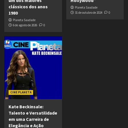
um dos maiores
Hollywood”
clássicos dos anos
Planeta Saudade
1980
31 de outubro de 2024
0
Planeta Saudade
6 de agosto de 2026
0
CINE PLANETA
Kate Beckinsale:
Talento e Versatilidade
em uma Carreira de
Elegância e Ação