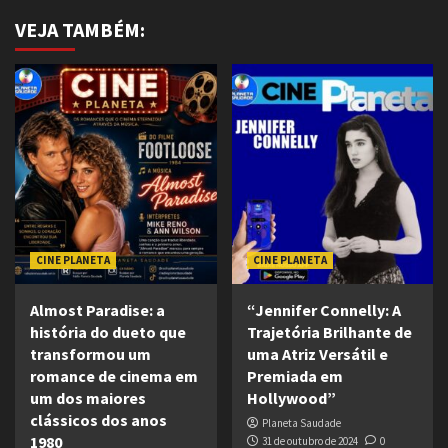
VEJA TAMBÉM:
CINE PLANETA
CINE PLANETA
Almost Paradise: a
“Jennifer Connelly: A
história do dueto que
Trajetória Brilhante de
transformou um
uma Atriz Versátil e
romance de cinema em
Premiada em
um dos maiores
Hollywood”
clássicos dos anos
Planeta Saudade
1980
31 de outubro de 2024
0