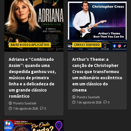
BAIXE NOSSO APLICATIVO
CRESCI OUVINDO
Adriana e “Combinado
Arthur’s Theme: a
Assim”: quando uma
canção de Christopher
despedida ganhou voz,
Cross que transformou
músicos de primeira
um milionário excêntrico
linha e a delicadeza de
em um clássico do
um grande clássico
cinema
romântico
Planeta Saudade
7 de agosto de 2026
0
Planeta Saudade
7 de agosto de 2026
0