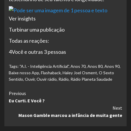
Ver insights
Turbinar uma publicação
Todas as reações:
4Você e outras 3 pessoas
Tags:
"A.I. - Inteligência Artificial"
,
Anos 70
,
Anos 80
,
Anos 90
,
Baixe nosso App
,
Flashaback
,
Haley Joel Osment
,
O Sexto
Sentido
,
Ouvir
,
Ouvir rádio
,
Rádio
,
Rádio Planeta Saudade
Continue
Previous
Eu Curti. E Você ?
Reading
Next
Mason Gamble marcou a infância de muita gente