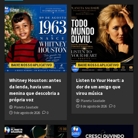
BAIXE NOSSO APLICATIVO
BAIXE NOSSO APLICATIVO
Whitney Houston: antes
Listen to Your Heart: a
da lenda, havia uma
dor de um amigo que
menina que descobria a
virou música
própria voz
Planeta Saudade
8 de agosto de 2026
0
Planeta Saudade
9 de agosto de 2026
0