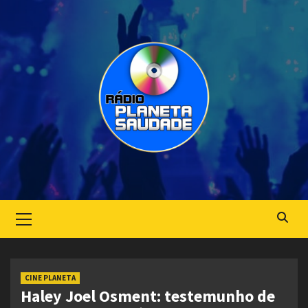
Skip
to
content
Primary
Menu
CINE PLANETA
Haley Joel Osment: testemunho de