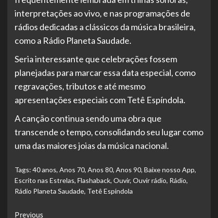
interpretações ao vivo, e nas programações de
rádios dedicadas a clássicos da música brasileira,
como a Rádio Planeta Saudade.
Seria interessante que celebrações fossem
planejadas para marcar essa data especial, como
regravações, tributos e até mesmo
apresentações especiais com Tetê Espíndola.
A canção continua sendo uma obra que
transcende o tempo, consolidando seu lugar como
uma das maiores joias da música nacional.
Tags:
40 anos
,
Anos 70
,
Anos 80
,
Anos 90
,
Baixe nosso App
,
Escrito nas Estrelas
,
Flashaback
,
Ouvir
,
Ouvir rádio
,
Rádio
,
Rádio Planeta Saudade
,
Tetê Espíndola
Continue
Previous