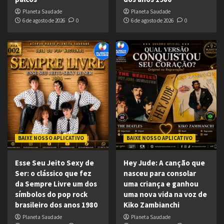
Planeta Saudade
Planeta Saudade
6 de agosto de 2026
0
6 de agosto de 2026
0
BAIXE NOSSO APLICATIVO
BAIXE NOSSO APLICATIVO
Esse Seu Jeito Sexy de
Hey Jude: A canção que
Ser: o clássico que fez
nasceu para consolar
da Sempre Livre um dos
uma criança e ganhou
símbolos do pop rock
uma nova vida na voz de
brasileiro dos anos 1980
Kiko Zambianchi
Planeta Saudade
Planeta Saudade