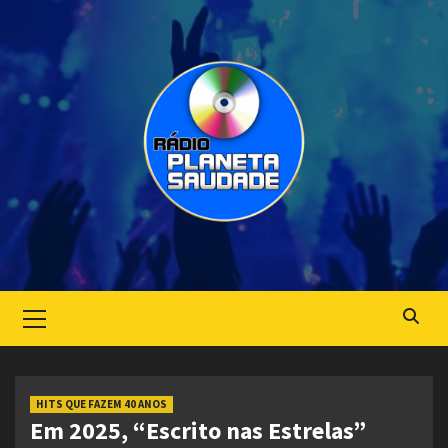
Skip
to
content
Primary
Menu
HITS QUE FAZEM 40 ANOS
Em 2025, “Escrito nas Estrelas”