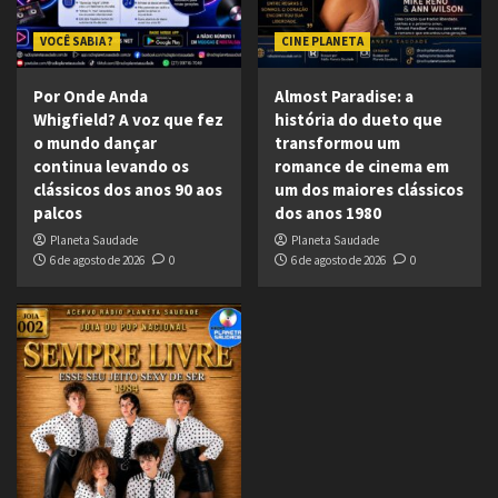
VOCÊ SABIA ?
CINE PLANETA
Por Onde Anda
Almost Paradise: a
Whigfield? A voz que fez
história do dueto que
o mundo dançar
transformou um
continua levando os
romance de cinema em
clássicos dos anos 90 aos
um dos maiores clássicos
palcos
dos anos 1980
Planeta Saudade
Planeta Saudade
6 de agosto de 2026
0
6 de agosto de 2026
0