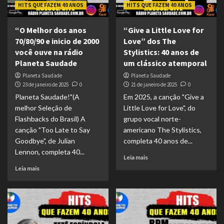
HITS QUE FAZEM 40 ANOS
HITS QUE FAZEM 40 ANOS
“O Melhor dos anos
“Give a Little Love for
70/80/90 e inicio de 2000
Love” dos The
você ouve na rádio
Stylistics: 40 anos de
Planeta Saudade
um clássico atemporal
Planeta Saudade
Planeta Saudade
23 de janeiro de 2025
0
21 de janeiro de 2025
0
Planeta Saudade!"(A
Em 2025, a canção "Give a
melhor Seleção de
Little Love for Love", do
Flashbacks do Brasil) A
grupo vocal norte-
canção "Too Late to Say
americano The Stylistics,
Goodbye", de Julian
completa 40 anos de...
Lennon, completa 40...
Leia mais
Leia mais