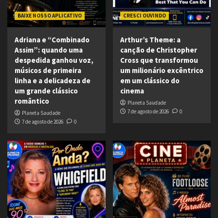
BAIXE NOSSO APLICATIVO
CRESCI OUVINDO
Adriana e “Combinado
Arthur’s Theme: a
Assim”: quando uma
canção de Christopher
despedida ganhou voz,
Cross que transformou
músicos de primeira
um milionário excêntrico
linha e a delicadeza de
em um clássico do
um grande clássico
cinema
romântico
Planeta Saudade
7 de agosto de 2026
0
Planeta Saudade
7 de agosto de 2026
0