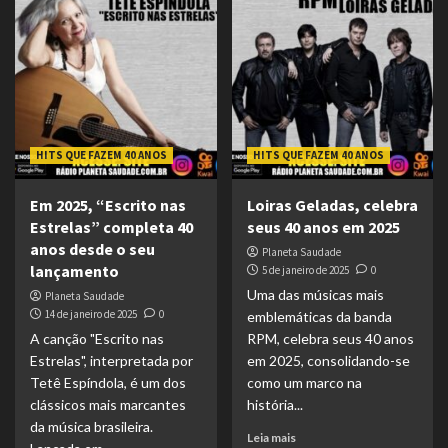
HITS QUE FAZEM 40 ANOS
HITS QUE FAZEM 40 ANOS
Em 2025, “Escrito nas
Loiras Geladas, celebra
Estrelas” completa 40
seus 40 anos em 2025
anos desde o seu
Planeta Saudade
lançamento
5 de janeiro de 2025
0
Uma das músicas mais
Planeta Saudade
14 de janeiro de 2025
0
emblemáticas da banda
A canção "Escrito nas
RPM, celebra seus 40 anos
Estrelas", interpretada por
em 2025, consolidando-se
Tetê Espíndola, é um dos
como um marco na
clássicos mais marcantes
história...
da música brasileira.
Leia mais