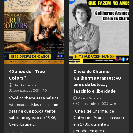
HITS QUE FAZEM 40 ANOS
HITS QUE FAZEM 40 ANOS
40 anos de “True
Cheia de Charme –
Colors”.
Guilherme Arantes: 40
anos de beleza,
Planeta Saudade
fascínio e liberdade
1 de agosto de 2026
0
Você conhece essa música
Planeta Saudade
2 de dezembro de 2025
0
há décadas. Mas existe um
detalhe que pouca gente
“Cheia de Charme”, de
sabe. Em agosto de 1986,
Guilherme Arantes, nasceu
Cyndi Lauper...
em 1985, durante o
período em que o