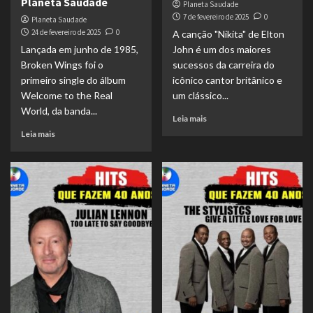
Planeta Saudade
Planeta Saudade
7 de fevereiro de 2025
0
Planeta Saudade
24 de fevereiro de 2025
0
A canção "Nikita" de Elton
Lançada em junho de 1985,
John é um dos maiores
Broken Wings foi o
sucessos da carreira do
primeiro single do álbum
icônico cantor britânico e
Welcome to the Real
um clássico...
World, da banda...
Leia mais
Leia mais