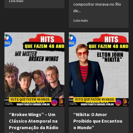
Leia mais
compositor morava no Rio
de...
Leia mais
HITS QUE FAZEM 40 ANOS
HITS QUE FAZEM 40 ANOS
“Broken Wings” – Um
“Nikita: O Amor
Clássico Atemporal na
Proibido que Encantou
Programação da Rádio
o Mundo”