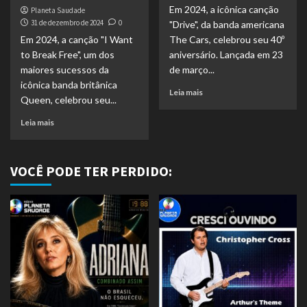
Em 2024, a icônica canção
Planeta Saudade
31 de dezembro de 2024
0
"Drive", da banda americana
Em 2024, a canção "I Want
The Cars, celebrou seu 40º
to Break Free", um dos
aniversário. Lançada em 23
maiores sucessos da
de março...
icônica banda britânica
Leia mais
Queen, celebrou seu...
Leia mais
VOCÊ PODE TER PERDIDO: