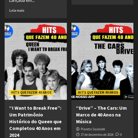
Lançada em...
Leia mais
HITS QUE FAZEM 40 ANOS
HITS QUE FAZEM 40 ANOS
“I Want to Break Free”:
“Drive” – The Cars: Um
Um Patrimônio
Marco de 40 Anos na
Histórico do Queen que
Música
Completou 40 Anos em
Planeta Saudade
2024
27 de dezembro de 2024
0