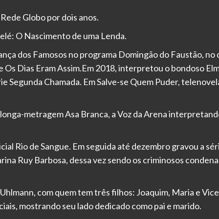
 Rede Globo por dois anos.
 Pelé: O Nascimento de uma Lenda.
 Dança dos Famosos no programa Domingão do Faustão, no 
rie Os Dias Eram Assim.Em 2018, interpretou o bondoso El
ie Segunda Chamada. Em Salve-se Quem Puder, telenovela 
o longa-metragem Asa Branca, a Voz da Arena interpretand
licial Rio de Sangue. Em seguida até dezembro gravou a s
Marina Ruy Barbosa, dessa vez sendo os criminosos conden
 Uhlmann, com quem tem três filhos: Joaquim, Maria e Vi
ciais, mostrando seu lado dedicado como pai e marido.