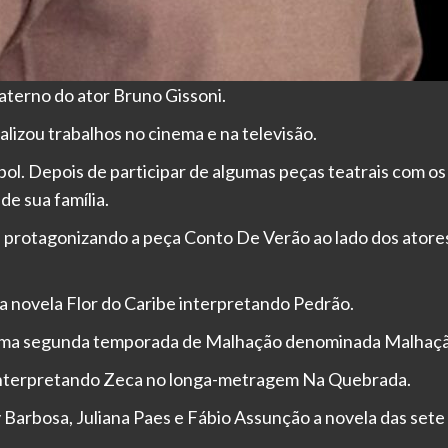
aterno do ator Bruno Gissoni.
ealizou trabalhos no cinema e na televisão.
bol. Depois de participar de algumas peças teatrais com os
de sua família.
, protagonizando a peça Conto De Verão ao lado dos atores
a novela Flor do Caribe interpretando Pedrão.
gésima segunda temporada de Malhação denominada Malhaç
interpretando Zeca no longa-metragem Na Quebrada.
 Barbosa, Juliana Paes e Fábio Assunção a novela das set