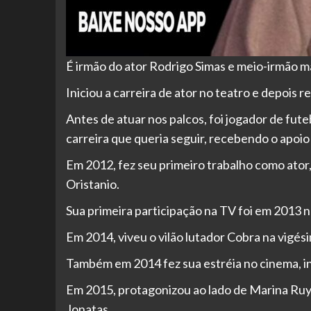
É irmão do ator Rodrigo Simas e meio-irmão m
Iniciou a carreira de ator no teatro e depois r
Antes de atuar nos palcos, foi jogador de fute
carreira que queria seguir, recebendo o apoio 
Em 2012, fez seu primeiro trabalho como ator
Oristanio.
Sua primeira participação na TV foi em 2013 n
Em 2014, viveu o vilão lutador Cobra na vi
Também em 2014 fez sua estréia no cinema, 
Em 2015, protagonizou ao lado de Marina Ruy
Jonatas.