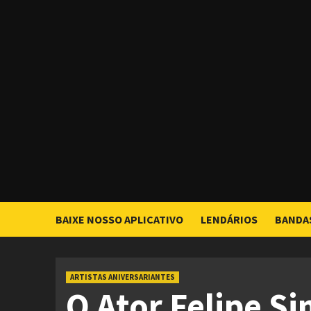
Skip
to
content
BAIXE NOSSO APLICATIVO
LENDÁRIOS
BANDA
ARTISTAS ANIVERSARIANTES
O Ator Felipe S