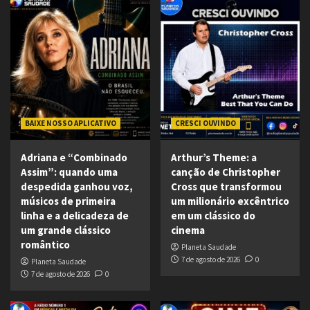
BAIXE NOSSO APLICATIVO
CRESCI OUVINDO
Adriana e “Combinado
Arthur’s Theme: a
Assim”: quando uma
canção de Christopher
despedida ganhou voz,
Cross que transformou
músicos de primeira
um milionário excêntrico
linha e a delicadeza de
em um clássico do
um grande clássico
cinema
romântico
Planeta Saudade
7 de agosto de 2026
0
Planeta Saudade
7 de agosto de 2026
0