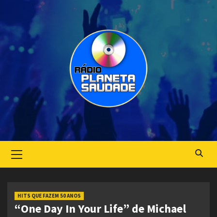
Skip
to
content
Primary
Menu
HITS QUE FAZEM 50 ANOS
“One Day In Your Life” de Michael