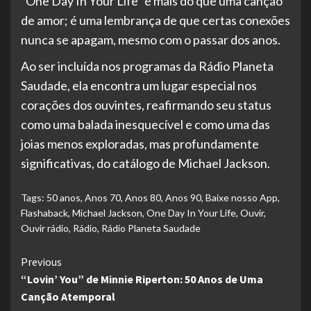
“One Day In Your Life” é mais do que uma canção
de amor; é uma lembrança de que certas conexões
nunca se apagam, mesmo com o passar dos anos.
Ao ser incluída nos programas da Rádio Planeta
Saudade, ela encontra um lugar especial nos
corações dos ouvintes, reafirmando seu status
como uma balada inesquecível e como uma das
joias menos exploradas, mas profundamente
significativas, do catálogo de Michael Jackson.
Tags:
50 anos
,
Anos 70
,
Anos 80
,
Anos 90
,
Baixe nosso App
,
Flashaback
,
Michael Jackson
,
One Day In Your Life
,
Ouvir
,
Ouvir rádio
,
Rádio
,
Rádio Planeta Saudade
Continue
Previous
“Lovin’ You” de Minnie Riperton: 50 Anos de Uma
Reading
Canção Atemporal