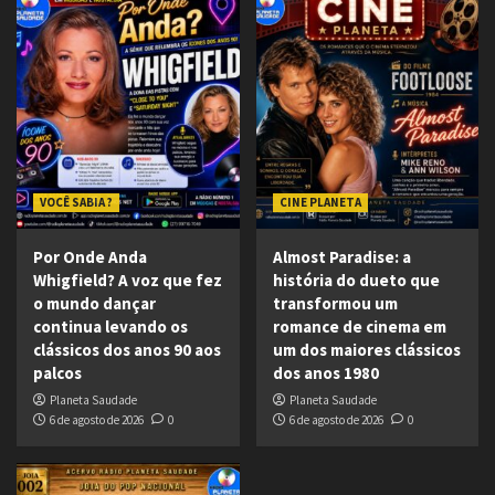
VOCÊ SABIA ?
CINE PLANETA
Por Onde Anda
Almost Paradise: a
Whigfield? A voz que fez
história do dueto que
o mundo dançar
transformou um
continua levando os
romance de cinema em
clássicos dos anos 90 aos
um dos maiores clássicos
palcos
dos anos 1980
Planeta Saudade
Planeta Saudade
6 de agosto de 2026
0
6 de agosto de 2026
0