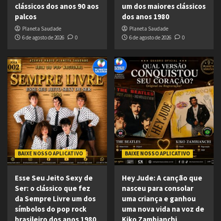
clássicos dos anos 90 aos
um dos maiores clássicos
palcos
dos anos 1980
Planeta Saudade
Planeta Saudade
6 de agosto de 2026
0
6 de agosto de 2026
0
BAIXE NOSSO APLICATIVO
BAIXE NOSSO APLICATIVO
Esse Seu Jeito Sexy de
Hey Jude: A canção que
Ser: o clássico que fez
nasceu para consolar
da Sempre Livre um dos
uma criança e ganhou
símbolos do pop rock
uma nova vida na voz de
brasileiro dos anos 1980
Kiko Zambianchi