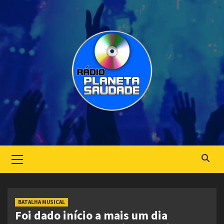
Skip
to
content
Primary
Menu
BATALHA MUSICAL
Foi dado início a mais um dia