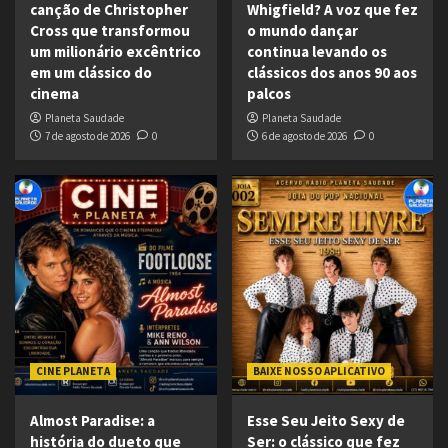
canção de Christopher
Whigfield? A voz que fez
Cross que transformou
o mundo dançar
um milionário excêntrico
continua levando os
em um clássico do
clássicos dos anos 90 aos
cinema
palcos
Planeta Saudade
Planeta Saudade
7 de agosto de 2026
0
6 de agosto de 2026
0
CINE PLANETA
BAIXE NOSSO APLICATIVO
Almost Paradise: a
Esse Seu Jeito Sexy de
história do dueto que
Ser: o clássico que fez