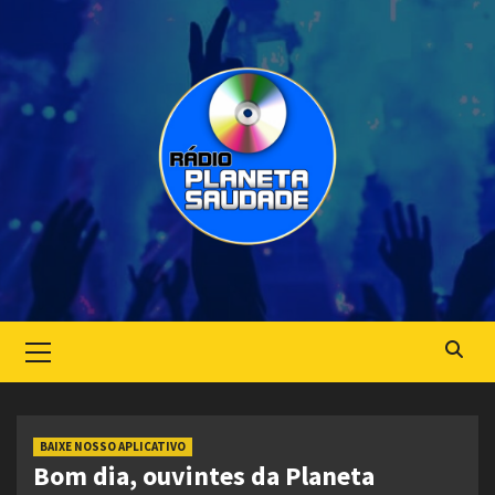
Skip
to
content
Primary
Menu
BAIXE NOSSO APLICATIVO
Bom dia, ouvintes da Planeta