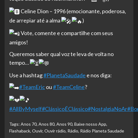
Celine Dion – 1996 (emocionante, poderosa,
de arrepiar até a alma
)
Vote, comente e compartilhe com seus
amigos!
Queremos saber qual voz te leva de volta no
tempo…
Use a hashtag
#PlanetaSaudade
e nos diga:
#TeamEric
ou
#TeamCeline
?
#AllByMyself
#ClássicoÉClássico
#NostalgiaNoAr
#Bo
Tags:
Anos 70
,
Anos 80
,
Anos 90
,
Baixe nosso App
,
Flashaback
,
Ouvir
,
Ouvir rádio
,
Rádio
,
Rádio Planeta Saudade