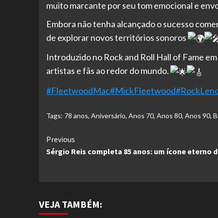
muito marcante por seu tom emocional e envo
Embora não tenha alcançado o sucesso comerc
de explorar novos territórios sonoros
Introduzido no Rock and Roll Hall of Fame em
artistas e fãs ao redor do mundo.
#FleetwoodMac
#MickFleetwood
#RockLend
Tags:
78 anos
,
Aniversário
,
Anos 70
,
Anos 80
,
Anos 90
,
B
Continue
Previous
Sérgio Reis completa 85 anos: um ícone eterno d
Reading
VEJA TAMBÉM: