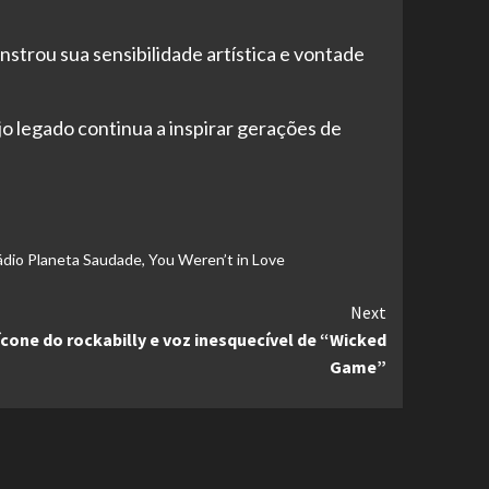
trou sua sensibilidade artística e vontade
 legado continua a inspirar gerações de
ádio Planeta Saudade
,
You Weren’t in Love
Next
ícone do rockabilly e voz inesquecível de “Wicked
Game”