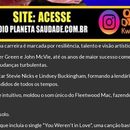
arreira é marcada por resiliência, talento e visão artístic
er Green e John McVie, até os anos de maior sucesso come
udanças turbulentas.
tar Stevie Nicks e Lindsey Buckingham, formando a lendári
didos de todos os tempos.
 e intuitivo, moldou o som único do Fleetwood Mac, fazend
solo.
que incluía o single “You Weren’t in Love”, uma canção bas