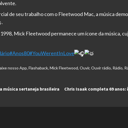
lvente.
ial de seu trabalho com o Fleetwood Mac, a música demons
.
 1998, Mick Fleetwood permanece um ícone da música, cujo
ário
#Anos80
#YouWerentInLove
aixe nosso App
,
Flashaback
,
Mick Fleetwood
,
Ouvir
,
Ouvir rádio
,
Rádio
,
R
a música sertaneja brasileira
Chris Isaak completa 69 anos: 