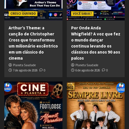
CRESCI OUVINDO
VOCÊ SABIA ?
Arthur’s Theme: a
Por Onde Anda
canção de Christopher
Whigfield? A voz que fez
Cross que transformou
o mundo dançar
um milionário excêntrico
continua levando os
em um clássico do
clássicos dos anos 90 aos
cinema
palcos
Planeta Saudade
Planeta Saudade
7 de agosto de 2026
0
6 de agosto de 2026
0