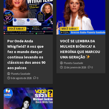
VOCÊ SABIA ?
VOCÊ SABIA ?
Por Onde Anda
VOCÊ SE LEMBRA DA
Whigfield? A voz que
MULHER BIÔNICA? A
fez o mundo dançar
HEROÍNA QUE MARCOU
continua levando os
UMA GERAÇÃO
clássicos dos anos 90
Planeta Saudade
aos palcos
22 de janeiro de 2026
0
Planeta Saudade
6 de agosto de 2026
0