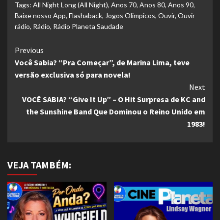
Tags:
All Night Long (All Night)
,
Anos 70
,
Anos 80
,
Anos 90
,
Baixe nosso App
,
Flashaback
,
Jogos Olimpicos
,
Ouvir
,
Ouvir
rádio
,
Rádio
,
Rádio Planeta Saudade
Continue
Previous
Você Sabia? “Pra Começar”, de Marina Lima, teve
Reading
versão exclusiva só para novela!
Next
VOCÊ SABIA? “Give It Up” – O Hit Surpresa de KC and
the Sunshine Band Que Dominou o Reino Unido em
1983!
VEJA TAMBÉM: