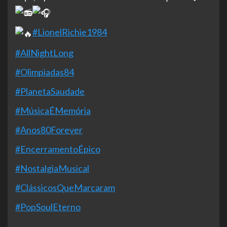
#LionelRichie1984
#AllNightLong
#Olimpiadas84
#PlanetaSaudade
#MúsicaÉMemória
#Anos80Forever
#EncerramentoÉpico
#NostalgiaMusical
#ClássicosQueMarcaram
#PopSoulEterno