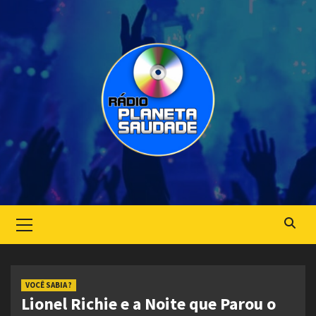
Skip
to
content
Primary
Menu
VOCÊ SABIA ?
Lionel Richie e a Noite que Parou o