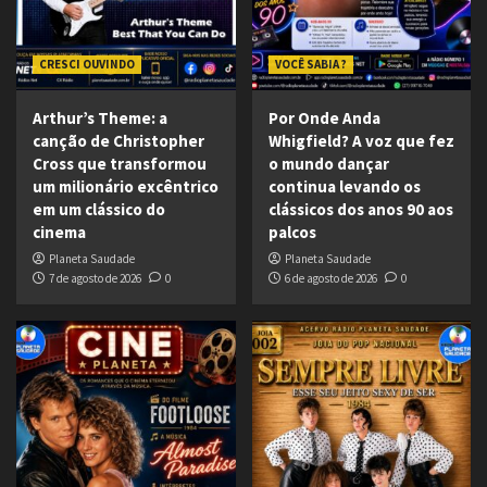
CRESCI OUVINDO
VOCÊ SABIA ?
Arthur’s Theme: a
Por Onde Anda
canção de Christopher
Whigfield? A voz que fez
Cross que transformou
o mundo dançar
um milionário excêntrico
continua levando os
em um clássico do
clássicos dos anos 90 aos
cinema
palcos
Planeta Saudade
Planeta Saudade
7 de agosto de 2026
0
6 de agosto de 2026
0