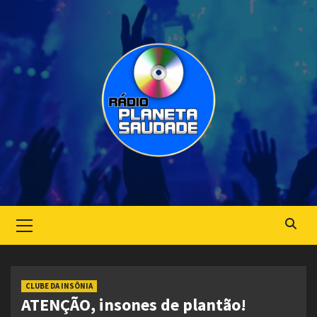
Skip
to
content
Primary
Menu
CLUBE DA INSÔNIA
ATENÇÃO, insones de plantão!