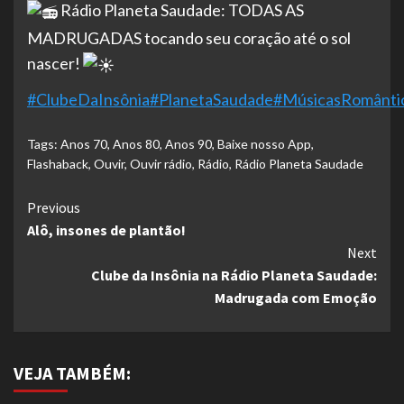
Rádio Planeta Saudade: TODAS AS
MADRUGADAS tocando seu coração até o sol
nascer!
#ClubeDaInsônia
#PlanetaSaudade
#MúsicasRomânti
Tags:
Anos 70
,
Anos 80
,
Anos 90
,
Baixe nosso App
,
Flashaback
,
Ouvir
,
Ouvir rádio
,
Rádio
,
Rádio Planeta Saudade
Continue
Previous
Alô, insones de plantão!
Reading
Next
Clube da Insônia na Rádio Planeta Saudade:
Madrugada com Emoção
VEJA TAMBÉM: