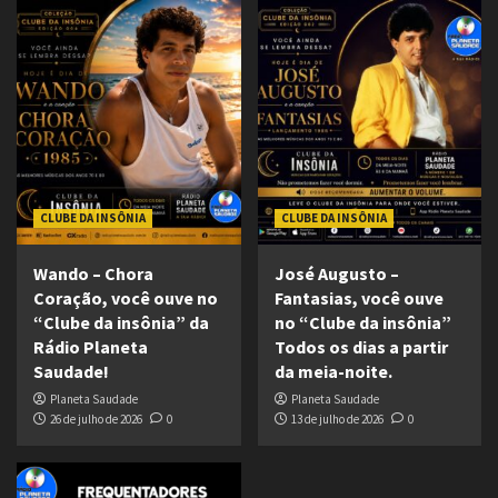
CLUBE DA INSÔNIA
CLUBE DA INSÔNIA
Wando – Chora
José Augusto –
Coração, você ouve no
Fantasias, você ouve
“Clube da insônia” da
no “Clube da insônia”
Rádio Planeta
Todos os dias a partir
Saudade!
da meia-noite.
Planeta Saudade
Planeta Saudade
26 de julho de 2026
0
13 de julho de 2026
0