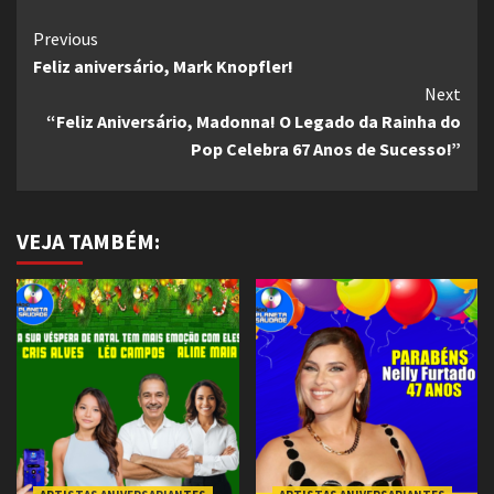
Continue
Previous
Feliz aniversário, Mark Knopfler!
Reading
Next
“Feliz Aniversário, Madonna! O Legado da Rainha do
Pop Celebra 67 Anos de Sucesso!”
VEJA TAMBÉM: