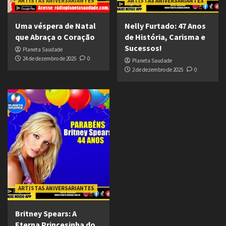
ARTISTAS ANIVERSARIANTES
ARTISTAS ANIVERSARIANTES
Uma véspera de Natal
Nelly Furtado: 47 Anos
que Abraça o Coração
de História, Carisma e
Sucessos!
Planeta Saudade
24 de dezembro de 2025
0
Planeta Saudade
2 de dezembro de 2025
0
ARTISTAS ANIVERSARIANTES
Britney Spears: A
Eterna Princesinha do