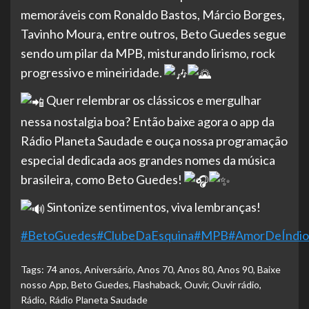
memoráveis com Ronaldo Bastos, Márcio Borges,
Tavinho Moura, entre outros, Beto Guedes segue
sendo um pilar da MPB, misturando lirismo, rock
progressivo e mineiridade.
Quer relembrar os clássicos e mergulhar
nessa nostalgia boa? Então baixe agora o app da
Rádio Planeta Saudade e ouça nossa programação
especial dedicada aos grandes nomes da música
brasileira, como Beto Guedes!
Sintonize sentimentos, viva lembranças!
#BetoGuedes
#ClubeDaEsquina
#MPB
#AmorDeÍndio
Tags:
74 anos
,
Aniversário
,
Anos 70
,
Anos 80
,
Anos 90
,
Baixe
nosso App
,
Beto Guedes
,
Flashaback
,
Ouvir
,
Ouvir rádio
,
Rádio
,
Rádio Planeta Saudade