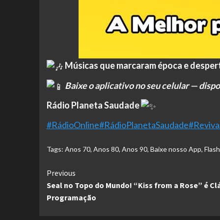
Músicas que marcaram época e despert
Baixe o aplicativo no seu celular — disp
Rádio Planeta Saudade
#RádioOnline
#RádioPlanetaSaudade
#Reviv
Tags:
Anos 70
,
Anos 80
,
Anos 90
,
Baixe nosso App
,
Flas
Continue
Previous
Seal no Topo do Mundo! “Kiss from a Rose” é Cl
Reading
Programação