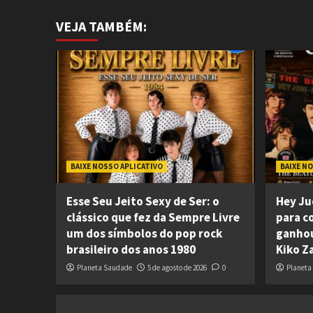
VEJA TAMBÉM:
BAIXE NOSSO APLICATIVO
BAIXE N
Esse Seu Jeito Sexy de Ser: o
Hey Ju
clássico que fez da Sempre Livre
para c
um dos símbolos do pop rock
ganhou
brasileiro dos anos 1980
Kiko Z
Planeta Saudade
5 de agosto de 2026
0
Planeta