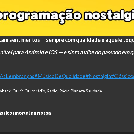
am sentimentos — sempre com qualidade e aquele toqu
onível para Android e iOS — e sinta a vibe do passado em q
aAsLembranças
#MúsicaDeQualidade
#Nostalgia
#Clássic
haback
,
Ouvir
,
Ouvir rádio
,
Rádio
,
Rádio Planeta Saudade
ássico Imortal na Nossa