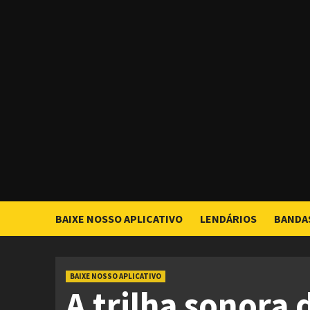
Skip
to
content
BAIXE NOSSO APLICATIVO
LENDÁRIOS
BANDA
BAIXE NOSSO APLICATIVO
A trilha sonora 