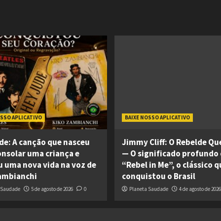
OSSO APLICATIVO
BAIXE NOSSO APLICATIVO
de: A canção que nasceu
Jimmy Cliff: O Rebelde Q
onsolar uma criança e
— O significado profundo
 uma nova vida na voz de
“Rebel in Me”, o clássico q
ambianchi
conquistou o Brasil
 Saudade
5 de agosto de 2026
0
Planeta Saudade
4 de agosto de 2026