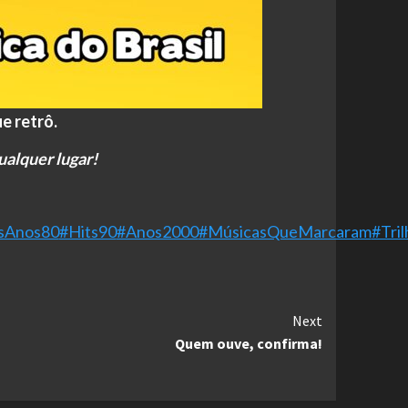
e retrô.
ualquer lugar!
osAnos80
#Hits90
#Anos2000
#MúsicasQueMarcaram
#Tri
Next
Quem ouve, confirma!