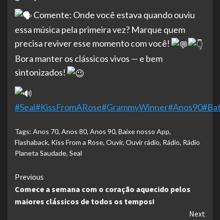
Comente: Onde você estava quando ouviu
essa música pela primeira vez? Marque quem
precisa reviver esse momento com você!
Bora manter os clássicos vivos — e bem
sintonizados!
#Seal
#KissFromARose
#GrammyWinner
#Anos90
#Ba
Tags:
Anos 70
,
Anos 80
,
Anos 90
,
Baixe nosso App
,
Flashaback
,
Kiss From a Rose
,
Ouvir
,
Ouvir rádio
,
Rádio
,
Rádio
Planeta Saudade
,
Seal
Continue
Previous
Comece a semana com o coração aquecido pelos
Reading
maiores clássicos de todos os tempos!
Next