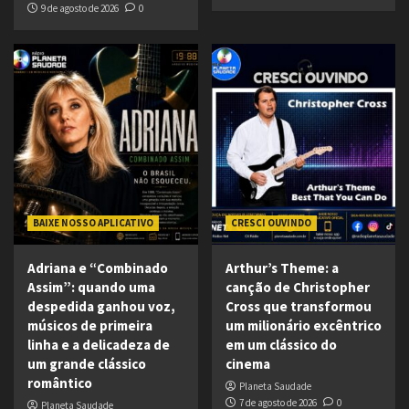
9 de agosto de 2026
0
BAIXE NOSSO APLICATIVO
CRESCI OUVINDO
Adriana e “Combinado
Arthur’s Theme: a
Assim”: quando uma
canção de Christopher
despedida ganhou voz,
Cross que transformou
músicos de primeira
um milionário excêntrico
linha e a delicadeza de
em um clássico do
um grande clássico
cinema
romântico
Planeta Saudade
7 de agosto de 2026
0
Planeta Saudade