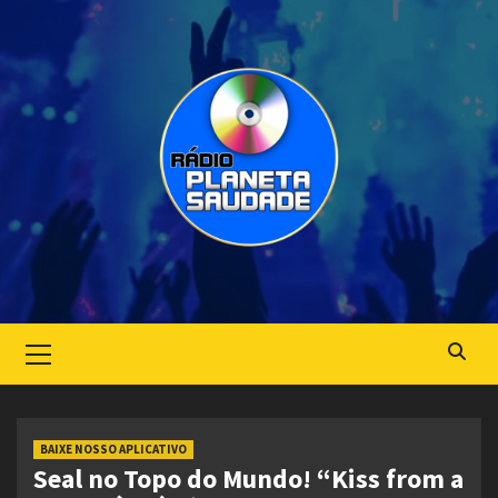
Skip
to
content
Primary
Menu
BAIXE NOSSO APLICATIVO
Seal no Topo do Mundo! “Kiss from a