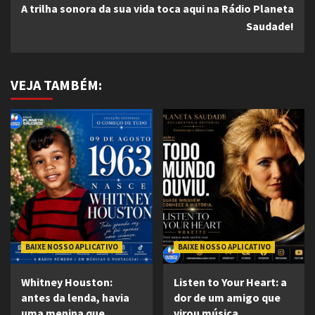
A trilha sonora da sua vida toca aqui na Rádio Planeta
Saudade!
VEJA TAMBÉM:
BAIXE NOSSO APLICATIVO
BAIXE NOSSO APLICATIVO
Whitney Houston:
Listen to Your Heart: a
antes da lenda, havia
dor de um amigo que
uma menina que
virou música