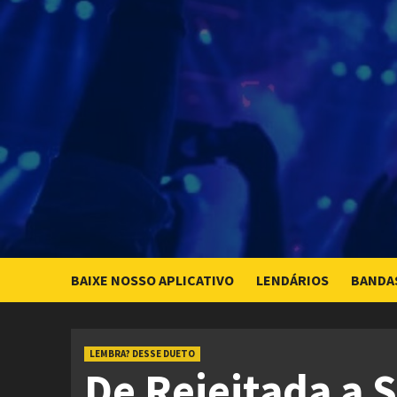
Skip
to
content
BAIXE NOSSO APLICATIVO
LENDÁRIOS
BANDA
LEMBRA? DESSE DUETO
De Rejeitada a S