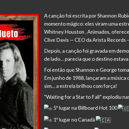
A canção foi escrita por Shannon Rubi
momento mágico: eles viram uma estr
Whitney Houston . Animados, oferece
Clive Davis — CEO da Arista Records — 
Depois, a canção foi gravada em demo 
de lado… parecia que o destino estava 
Foi então que Shannon e George toma
Em junho de 1988, lançaram a música co
sim… a estrela brilhou com força!
“Waiting for a Star to Fall” explodiu na
5º lugar na Billboard Hot 100
1º lugar no Canadá