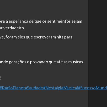
obre a esperança de que os sentimentos sejam
or verdadeiro.
ve, foram eles que escreveram hits para
ando gerações e provando que até as músicas
!
#RádioPlanetaSaudade
#NostalgiaMusical
#SucessoMundi