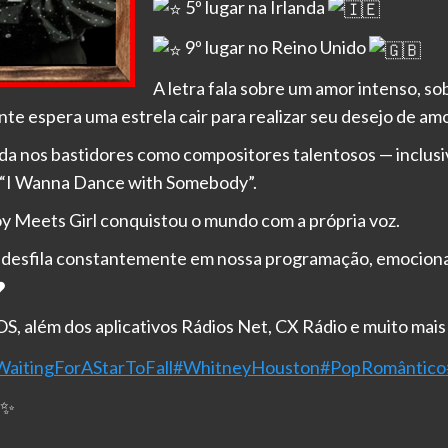
5º lugar na Irlanda
9º lugar no Reino Unido
A letra fala sobre um amor intenso, s
e espera uma estrela cair para realizar seu desejo de am
ida nos bastidores como compositores talentosos — inclusi
 “I Wanna Dance with Somebody”.
Boy Meets Girl conquistou o mundo com a própria voz.
o desfila constantemente em nossa programação, emocion
, além dos aplicativos Rádios Net, CX Rádio e muito mais
aitingForAStarToFall
#WhitneyHouston
#PopRomântico