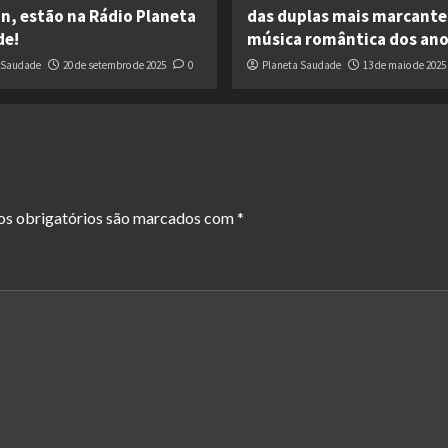
in, estão na Rádio Planeta
das duplas mais marcante
de!
música romântica dos ano
 Saudade
20 de setembro de 2025
0
Planeta Saudade
13 de maio de 2025
s obrigatórios são marcados com
*