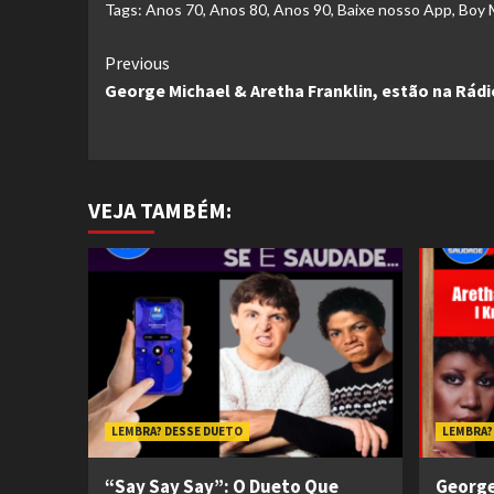
Tags:
Anos 70
,
Anos 80
,
Anos 90
,
Baixe nosso App
,
Boy 
Continue
Previous
George Michael & Aretha Franklin, estão na Rád
Reading
VEJA TAMBÉM:
LEMBRA? DESSE DUETO
LEMBRA?
“Say Say Say”: O Dueto Que
George