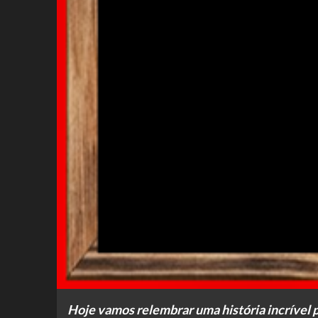
Hoje vamos relembrar uma história incrível po