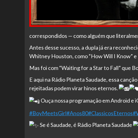
correspondidos — como alguém que literalment
Antes desse sucesso, a dupla já era reconhec
Whitney Houston, como “How Will I Know” e
Mas foi com “Waiting for a Star to Fall” que 
E aqui na Rádio Planeta Saudade, essa cançã
rejeitadas podem virar hinos eternos.
Ouça nossa programação em Android e iOS
#BoyMeetsGirl
#Anos80
#ClassicosEternos
#W
Se é Saudade, é Rádio Planeta Saudade