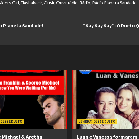
Meets Girl
,
Flashaback
,
Ouvir
,
Ouvir rádio
,
Rádio
,
Rádio Planeta Saudade
,
io Planeta Saudade!
“Say Say Say”: O Dueto Q
 DESSE DUETO
LEMBRA? DESSE DUETO
 Michael & Aretha
Luan e Vanessa formaram