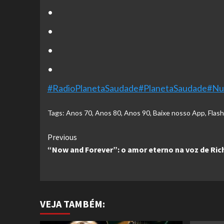
•
•
•
•
#RadioPlanetaSaudade
#PlanetaSaudade
#Nu
Tags:
Anos 70
,
Anos 80
,
Anos 90
,
Baixe nosso App
,
Flas
Continue
Previous
“Now and Forever”: o amor eterno na voz de Ric
Reading
VEJA TAMBÉM: