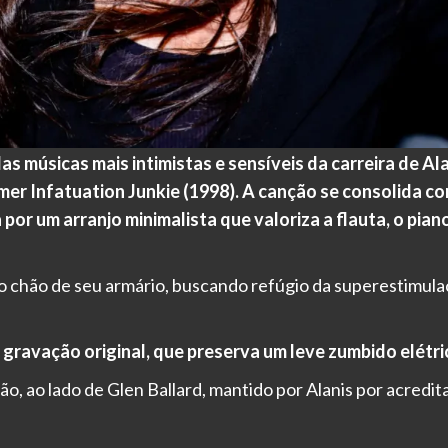
 músicas mais intimistas e sensíveis da carreira de Al
mer Infatuation Junkie (1998). A canção se consolida 
por um arranjo minimalista que valoriza a flauta, o pian
no chão de seu armário, buscando refúgio da superestimula
 gravação original, que preserva um leve zumbido elétr
o, ao lado de Glen Ballard, mantido por Alanis por acredita