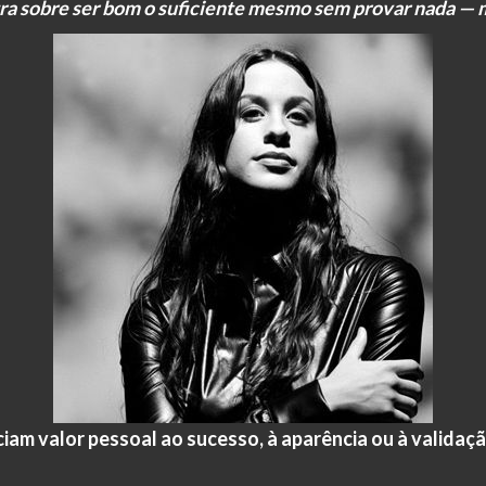
ra sobre ser bom o suficiente mesmo sem provar nada —
ciam valor pessoal ao sucesso, à aparência ou à validaç