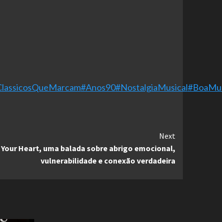
ClassicosQueMarcam
#Anos90
#NostalgiaMusical
#BoaMus
Next
n Your Heart, uma balada sobre abrigo emocional,
vulnerabilidade e conexão verdadeira