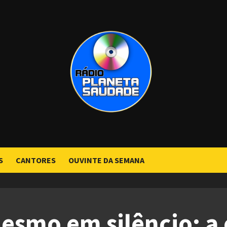
S
CANTORES
OUVINTE DA SEMANA
mesmo em silêncio: a