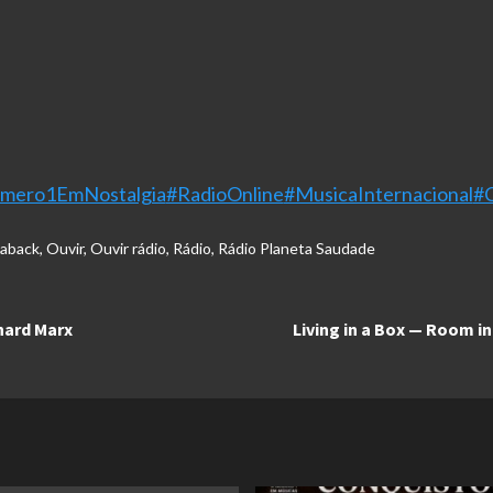
mero1EmNostalgia
#RadioOnline
#MusicaInternacional
#
haback
,
Ouvir
,
Ouvir rádio
,
Rádio
,
Rádio Planeta Saudade
hard Marx
Living in a Box — Room i