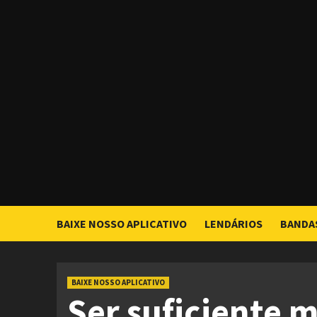
Skip
to
content
BAIXE NOSSO APLICATIVO
LENDÁRIOS
BANDA
BAIXE NOSSO APLICATIVO
Ser suficiente 