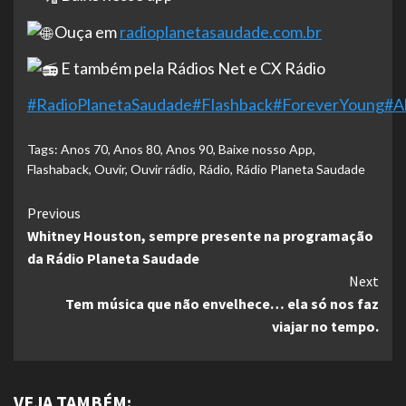
Ouça em
radioplanetasaudade.com.br
E também pela Rádios Net e CX Rádio
#RadioPlanetaSaudade
#Flashback
#ForeverYoung
#Al
Tags:
Anos 70
,
Anos 80
,
Anos 90
,
Baixe nosso App
,
Flashaback
,
Ouvir
,
Ouvir rádio
,
Rádio
,
Rádio Planeta Saudade
Continue
Previous
Whitney Houston, sempre presente na programação
Reading
da Rádio Planeta Saudade
Next
Tem música que não envelhece… ela só nos faz
viajar no tempo.
VEJA TAMBÉM: