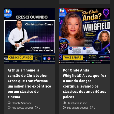
CRESCI OUVINDO
VOCÊ SABIA ?
Arthur’s Theme: a
Por Onde Anda
canção de Christopher
Whigfield? A voz que fez
Cross que transformou
o mundo dançar
um milionário excêntrico
continua levando os
em um clássico do
clássicos dos anos 90 aos
cinema
palcos
Planeta Saudade
Planeta Saudade
7 de agosto de 2026
0
6 de agosto de 2026
0