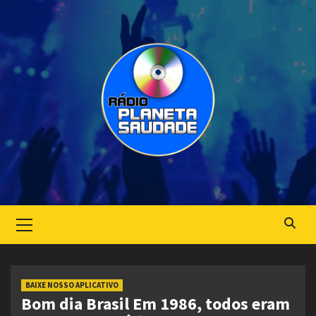
Skip
to
content
Primary
Menu
BAIXE NOSSO APLICATIVO
Bom dia Brasil Em 1986, todos eram