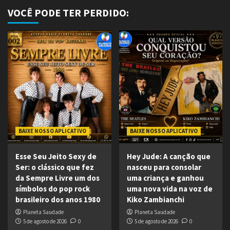
VOCÊ PODE TER PERDIDO:
BAIXE NOSSO APLICATIVO
BAIXE NOSSO APLICATIVO
Esse Seu Jeito Sexy de
Hey Jude: A canção que
Ser: o clássico que fez
nasceu para consolar
da Sempre Livre um dos
uma criança e ganhou
símbolos do pop rock
uma nova vida na voz de
brasileiro dos anos 1980
Kiko Zambianchi
Planeta Saudade
Planeta Saudade
5 de agosto de 2026
0
5 de agosto de 2026
0