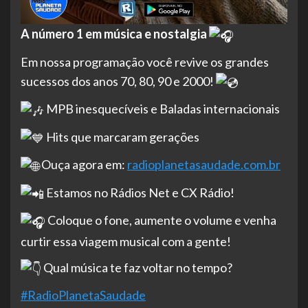
A número 1 em música e nostalgia
Em nossa programação você revive os grandes
sucessos dos anos 70, 80, 90 e 2000!
MPB inesquecíveis e Baladas internacionais
Hits que marcaram gerações
Ouça agora em:
radioplanetasaudade.com.br
Estamos no Rádios Net e CX Rádio!
Coloque o fone, aumente o volume e venha
curtir essa viagem musical com a gente!
Qual música te faz voltar no tempo?
#RadioPlanetaSaudade