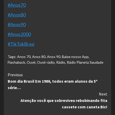
#Anos70
#Anos80
#Anos90
#Anos2000
#TikTokBrasi
Tags:
Anos 70
,
Anos 80
,
Anos 90
,
Baixe nosso App
,
Flashaback
,
Ouvir
,
Ouvir rádio
,
Rádio
,
Rádio Planeta Saudade
Continue
Previous
Bom dia Brasil Em 1986, todos eram alunos da 5ª
Reading
série…
Next
Atenção você que sobreviveu rebobinando fita
cassete com caneta Bic!