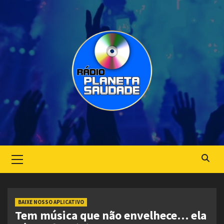
Skip
to
content
Primary
Menu
BAIXE NOSSO APLICATIVO
Tem música que não envelhece… ela