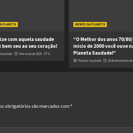
A PLANETA
MEMES DA PLANETA
ize com aquela saudade
“O Melhor dos anos 70/80/
z bem seu ao seu coração!
inicio de 2000 você ouve n
Planeta Saudade!”
 Saudade
3 de maio de 2025
0
Planeta Saudade
20 de dezembro de
s obrigatórios são marcados com
*