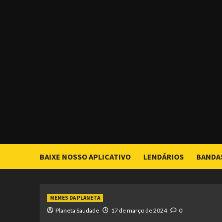
Skip
to
content
BAIXE NOSSO APLICATIVO
LENDÁRIOS
BANDA
MEMES DA PLANETA
Planeta Saudade
17 de março de 2024
0