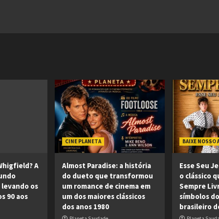
CINE PLANETA
BAIXE NOSSO 
higfield? A
Almost Paradise: a história
Esse Seu Je
mundo
do dueto que transformou
o clássico q
 levando os
um romance de cinema em
Sempre Liv
os 90 aos
um dos maiores clássicos
símbolos do
dos anos 1980
brasileiro 
Planeta Saudade
Planeta Saud