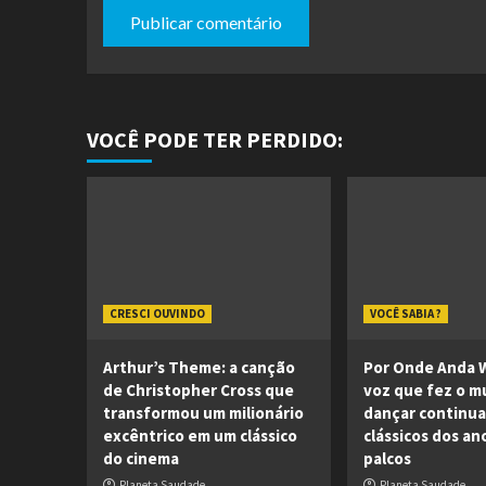
VOCÊ PODE TER PERDIDO:
CRESCI OUVINDO
VOCÊ SABIA ?
Arthur’s Theme: a canção
Por Onde Anda W
de Christopher Cross que
voz que fez o 
transformou um milionário
dançar continua
excêntrico em um clássico
clássicos dos an
do cinema
palcos
Planeta Saudade
Planeta Saudade