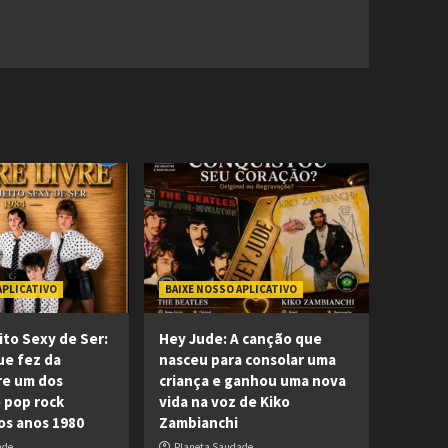
APLICATIVO
BAIXE NOSSO APLICATIVO
ito Sexy de Ser:
Hey Jude: A canção que
ue fez da
nasceu para consolar uma
re um dos
criança e ganhou uma nova
 pop rock
vida na voz de Kiko
dos anos 1980
Zambianchi
ade
Planeta Saudade