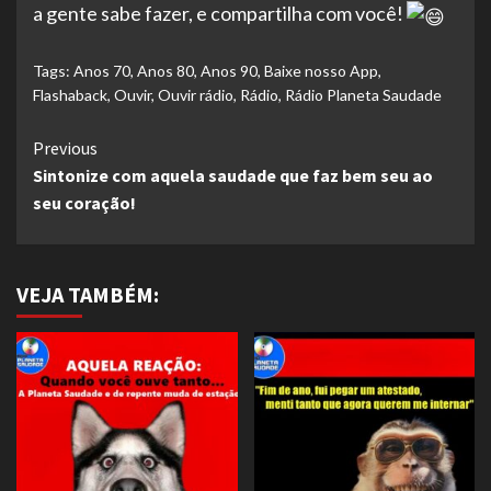
a gente sabe fazer, e compartilha com você!
Tags:
Anos 70
,
Anos 80
,
Anos 90
,
Baixe nosso App
,
Flashaback
,
Ouvir
,
Ouvir rádio
,
Rádio
,
Rádio Planeta Saudade
Continue
Previous
Sintonize com aquela saudade que faz bem seu ao
Reading
seu coração!
VEJA TAMBÉM: