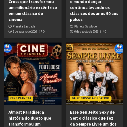
Cross que transformou
o mundo dançar
um milionário excêntrico
continua levando os
em um clássico do
clássicos dos anos 90 aos
cinema
palcos
Planeta Saudade
Planeta Saudade
7 de agosto de 2026
0
6 de agosto de 2026
0
CINE PLANETA
BAIXE NOSSO APLICATIVO
Almost Paradise: a
Esse Seu Jeito Sexy de
história do dueto que
Ser: o clássico que fez
transformou um
da Sempre Livre um dos