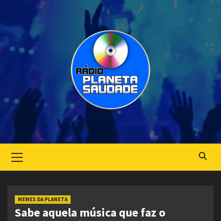
Skip
to
content
Primary
Menu
MEMES DA PLANETA
Sabe aquela música que faz o