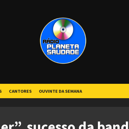
S
CANTORES
OUVINTE DA SEMANA
er”, sucesso da ban