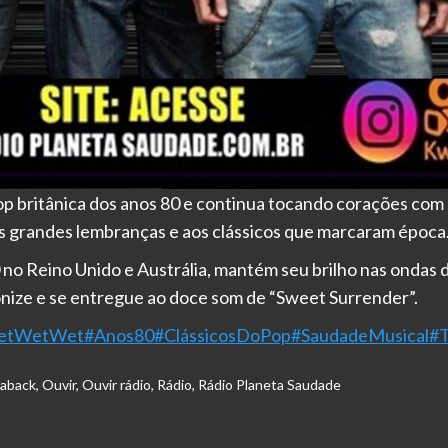
op britânica dos anos 80 e continua tocando corações com 
às grandes lembranças e aos clássicos que marcaram época
0 no Reino Unido e Austrália, mantém seu brilho nas ondas
onize e se entregue ao doce som de “Sweet Surrender”.
etWetWet
#Anos80
#ClássicosDoPop
#SaudadeMusical
#T
haback
,
Ouvir
,
Ouvir rádio
,
Rádio
,
Rádio Planeta Saudade