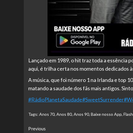
Lançado em 1989, o hit traz toda a essência p
aqui, é trilha certa nos momentos dedicados 
A música, que foi número 1 na Irlanda e top 1
matando a saudade dos fãs mais antigos. Sint
#RádioPlanetaSaudade
#SweetSurrender
#W
Tags:
Anos 70
,
Anos 80
,
Anos 90
,
Baixe nosso App
,
Flas
Continue
Previous