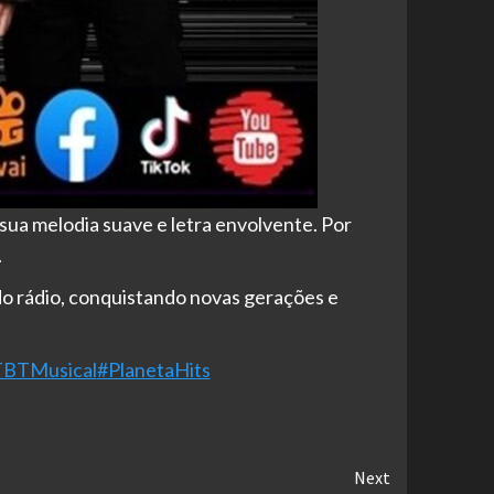
sua melodia suave e letra envolvente. Por
.
 do rádio, conquistando novas gerações e
BTMusical
#PlanetaHits
Next