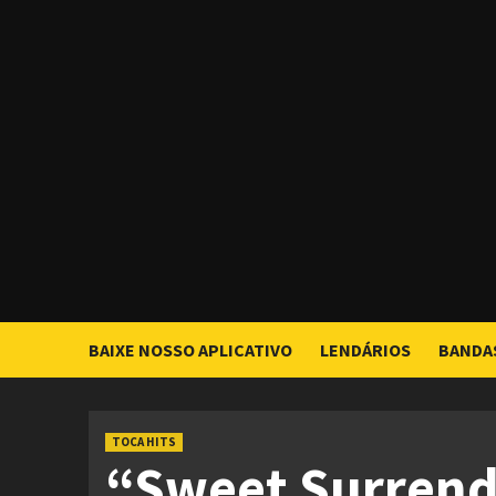
Skip
to
content
BAIXE NOSSO APLICATIVO
LENDÁRIOS
BANDA
TOCA HITS
“Sweet Surrend