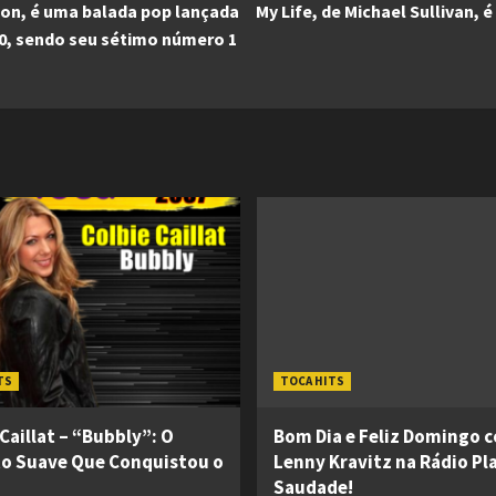
on, é uma balada pop lançada
My Life, de Michael Sullivan
00, sendo seu sétimo número 1
TS
TOCA HITS
Caillat – “Bubbly”: O
Bom Dia e Feliz Domingo 
o Suave Que Conquistou o
Lenny Kravitz na Rádio Pl
Saudade!