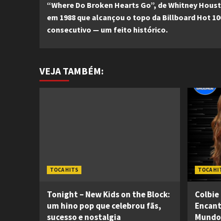
“Where Do Broken Hearts Go”, de Whitney Houst
Reading
em 1988 que alcançou o topo da Billboard Hot 1
consecutivo — um feito histórico.
VEJA TAMBÉM:
TOCA HITS
TOCA HI
Tonight – New Kids on the Block:
Colbie 
um hino pop que celebrou fãs,
Encant
sucesso e nostalgia
Mundo