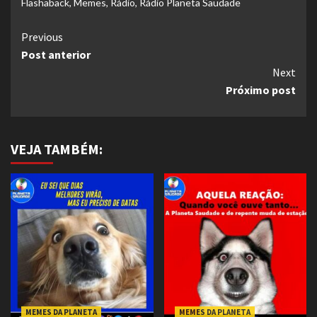
Flashaback
,
Memes
,
Rádio
,
Rádio Planeta Saudade
Continue
Previous
Post anterior
Reading
Next
Próximo post
VEJA TAMBÉM:
MEMES DA PLANETA
MEMES DA PLANETA