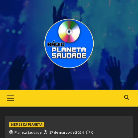
Skip
to
content
Primary
Menu
MEMES DA PLANETA
Planeta Saudade
17 de março de 2024
0