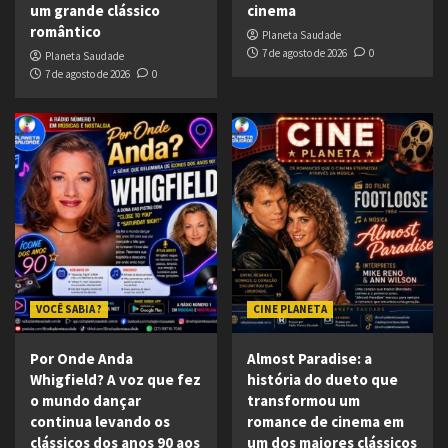
um grande clássico
cinema
romântico
Planeta Saudade
7 de agosto de 2026
0
Planeta Saudade
7 de agosto de 2026
0
VOCÊ SABIA ?
CINE PLANETA
Por Onde Anda
Almost Paradise: a
Whigfield? A voz que fez
história do dueto que
o mundo dançar
transformou um
continua levando os
romance de cinema em
clássicos dos anos 90 aos
um dos maiores clássicos