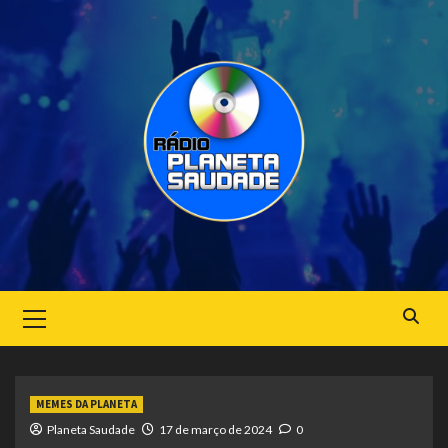
Skip
to
content
Primary
Menu
MEMES DA PLANETA
Planeta Saudade
17 de março de 2024
0