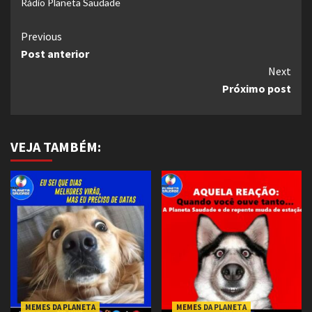
Rádio Planeta Saudade
Continue
Previous
Post anterior
Reading
Next
Próximo post
VEJA TAMBÉM:
MEMES DA PLANETA
MEMES DA PLANETA