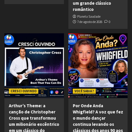
um grande clássico
romântico
Planeta Saudade
7 de agosto de 2026
0
CRESCI OUVINDO
VOCÊ SABIA ?
Arthur’s Theme: a
Por Onde Anda
canção de Christopher
Whigfield? A voz que fez
Cross que transformou
o mundo dançar
um milionário excêntrico
continua levando os
em um clássico do
clássicos dos anos 90 aos