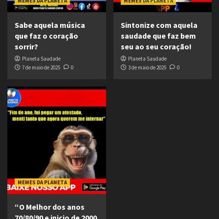
MEMES DA PLANETA
MEMES DA PLANETA
Sabe aquela música
Sintonize com aquela
que faz o coração
saudade que faz bem
sorrir?
seu ao seu coração!
Planeta Saudade
Planeta Saudade
7 de maio de 2025
0
3 de maio de 2025
0
MEMES DA PLANETA
“O Melhor dos anos
70/80/90 e inicio de 2000