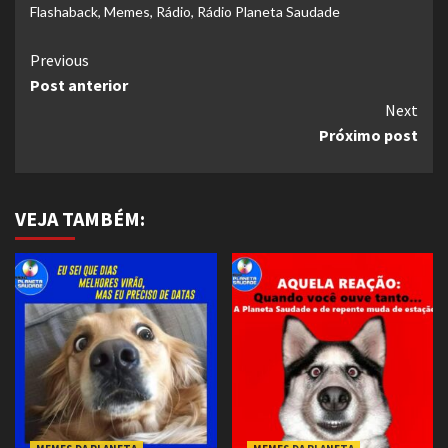
Flashaback
,
Memes
,
Rádio
,
Rádio Planeta Saudade
Continue
Previous
Post anterior
Reading
Next
Próximo post
VEJA TAMBÉM: