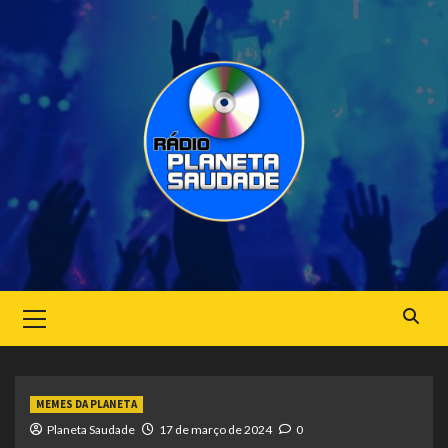
Skip
to
content
Primary
Menu
MEMES DA PLANETA
Planeta Saudade
17 de março de 2024
0