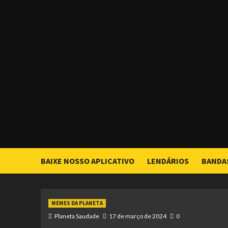
Skip
to
content
BAIXE NOSSO APLICATIVO
LENDÁRIOS
BANDA
MEMES DA PLANETA
Planeta Saudade
17 de março de 2024
0