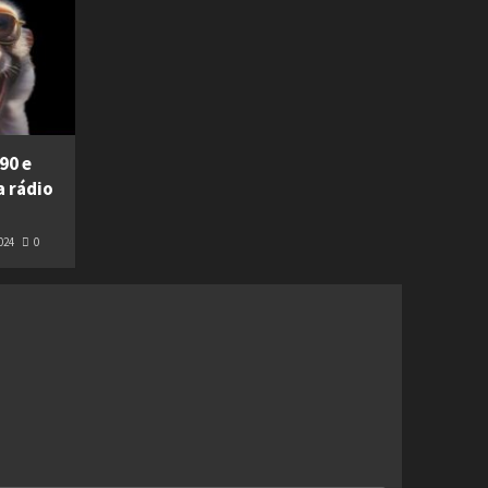
90 e
a rádio
024
0