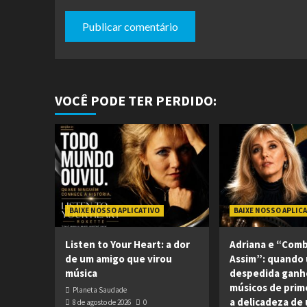
VOCÊ PODE TER PERDIDO:
BAIXE NOSSO APLICATIVO
BAIXE NOSSO APLIC
Listen to Your Heart: a dor
Adriana e “Com
de um amigo que virou
Assim”: quando
música
despedida ganh
músicos de prime
Planeta Saudade
a delicadeza de
8 de agosto de 2026
0