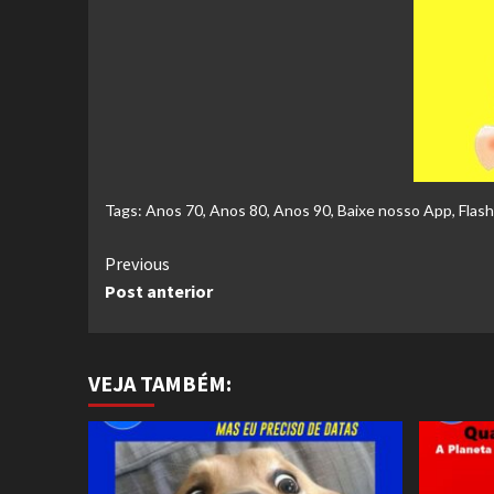
Tags:
Anos 70
,
Anos 80
,
Anos 90
,
Baixe nosso App
,
Flas
Continue
Previous
Post anterior
Reading
VEJA TAMBÉM: