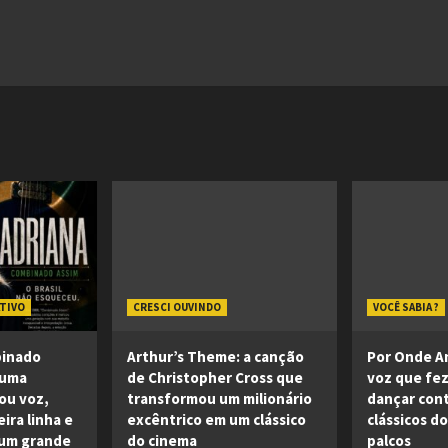
ATIVO
CRESCI OUVINDO
VOCÊ SABIA ?
binado
Arthur’s Theme: a canção
Por Onde An
 uma
de Christopher Cross que
voz que fe
ou voz,
transformou um milionário
dançar cont
ira linha e
excêntrico em um clássico
clássicos d
 um grande
do cinema
palcos