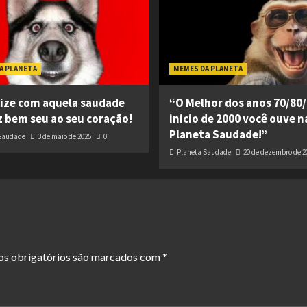
A PLANETA
MEMES DA PLANETA
ize com aquela saudade
“O Melhor dos anos 70/80/
z bem seu ao seu coração!
inicio de 2000 você ouve n
Planeta Saudade!”
Saudade
3 de maio de 2025
0
Planeta Saudade
20 de dezembro de 2
s obrigatórios são marcados com
*